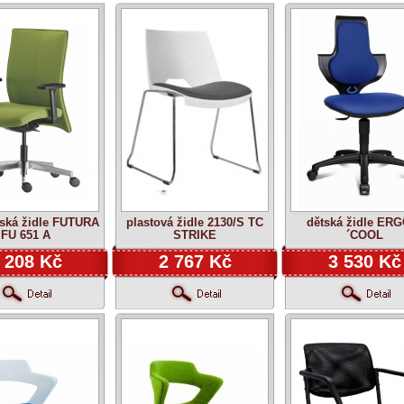
řská židle FUTURA
plastová židle 2130/S TC
dětská židle ER
FU 651 A
STRIKE
´COOL
 208 Kč
2 767 Kč
3 530 Kč