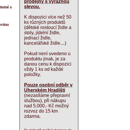
prodejny s výraznou
slevou.
itelné s
K dispozici více než 50
ks různých produktů
tvrdou
(dětské rostoucí židle a
stoly, jídelní židle,
jednací židle,
kancelářské židle....)
Pokud není uvedeno u
produktu jinak, je za
danou cenu k dispozici
vždy 1 ks od každé
položky.
Pouze osobní odběr v
Uherském Hradišti
(nezasíláme přepravní
službou), při nákupu
nad 5.000,- Kč možný
rozvoz do 15 km
zdarma.