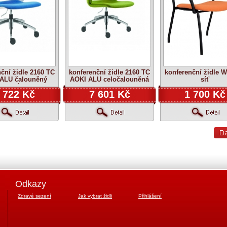
ční židle 2160 TC
konferenční židle 2160 TC
konferenční židle
ALU čalouněný
AOKI ALU celočalouněná
síť
sedák
 722 Kč
7 601 Kč
1 700 Kč
Odkazy
Zdravé sezení
Jak vybrat židli
Přihlášení