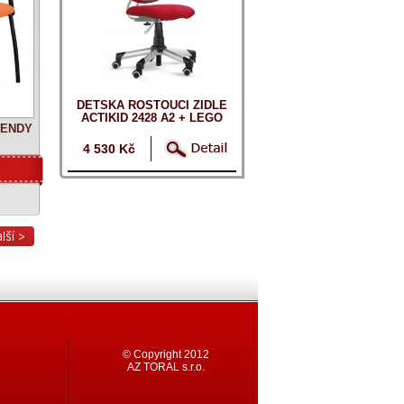
DĚTSKÁ ROSTOUCÍ ŽIDLE
ACTIKID 2428 A2 + LEGO
 WENDY
ZDARMA
4 530 Kč
© Copyright 2012
AZ TORAL s.r.o.