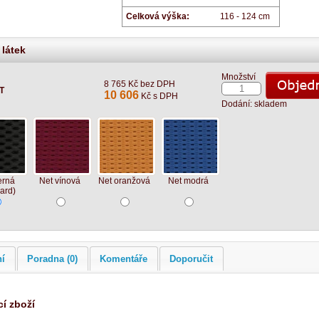
Celková výška:
116 - 124 cm
 látek
Množství
8 765 Kč bez DPH
T
10 606
Kč s DPH
Dodání: skladem
erná
Net vínová
Net oranžová
Net modrá
ard)
ní
Poradna (0)
Komentáře
Doporučit
cí zboží