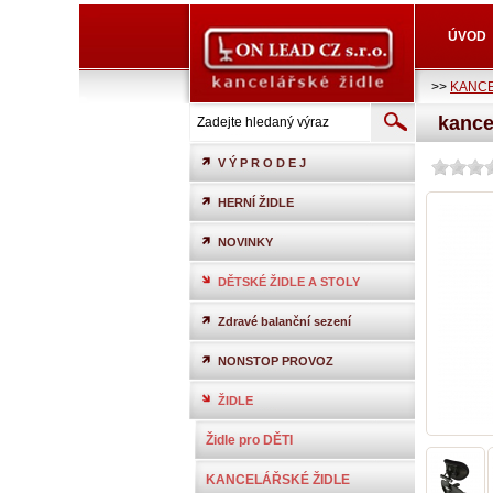
ÚVOD
>>
KANCE
kance
V Ý P R O D E J
HERNÍ ŽIDLE
NOVINKY
DĚTSKÉ ŽIDLE A STOLY
Zdravé balanční sezení
NONSTOP PROVOZ
ŽIDLE
Židle pro DĚTI
KANCELÁŘSKÉ ŽIDLE