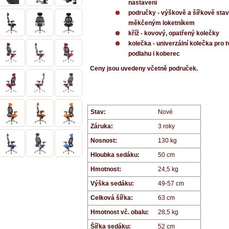
nastavení
područky
- výškově a šířkově stav
měkčeným loketníkem
kříž
- kovový, opatřený kolečky
kolečka
- univerzální kolečka pro 
podlahu i koberec
Ceny jsou uvedeny včetně područek.
Stav:
Nové
Záruka:
3 roky
Nosnost:
130 kg
Hloubka sedáku:
50 cm
Hmotnost:
24,5 kg
Výška sedáku:
49-57 cm
Celková šířka:
63 cm
Hmotnost vč. obalu:
28,5 kg
Šířka sedáku:
52 cm