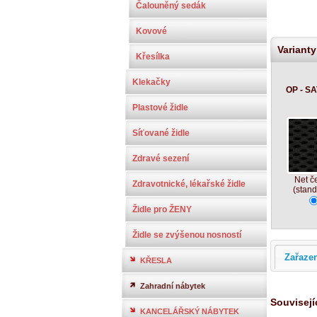
Čalouněný sedák
Kovové
Varianty
Křesílka
Klekačky
OP - SA
Plastové židle
Síťované židle
Zdravé sezení
Net č
Zdravotnické, lékařské židle
(stand
Židle pro ŽENY
Židle se zvýšenou nosností
Zařaze
KŘESLA
Zahradní nábytek
Souvisejí
KANCELÁŘSKÝ NÁBYTEK