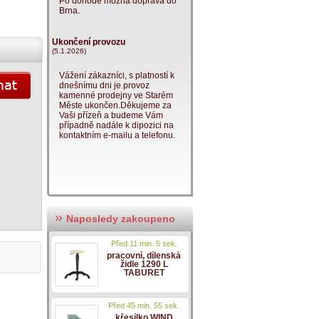
Po dohodě možná doprava do
Brna.
Ukončení provozu
(5.1.2026)
Vážení zákazníci, s platností k
dnešnímu dni je provoz
kamenné prodejny ve Starém
Měste ukončen.Děkujeme za
Vaši přízeň a budeme Vám
případně nadále k dipozici na
kontaktním e-mailu a telefonu.
Naposledy zakoupeno
Před 11 min. 5 sek.
pracovní, dílenská
židle 1290 L
TABURET
Před 45 min. 55 sek.
křesílko WIND