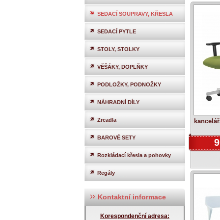
SEDACÍ SOUPRAVY, KŘESLA
SEDACÍ PYTLE
STOLY, STOLKY
VĚŠÁKY, DOPLŇKY
PODLOŽKY, PODNOŽKY
NÁHRADNÍ DÍLY
Zrcadla
kancelá
BAROVÉ SETY
9
Rozkládací křesla a pohovky
Regály
Kontaktní informace
Korespondenční adresa: