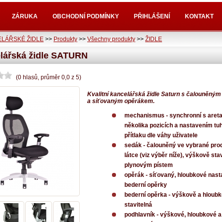
ZÁRUKA
OBCHODNÍ PODMÍNKY
PŘIHLÁŠENÍ
KONTAKT
LÁŘSKÉ ŽIDLE
>>
Produkty
>>
Všechny produkty
>>
ŽIDLE
lářská židle SATURN
(
0
hlasů
, průměr
0,0
z
5
)
Kvalitní kancelářská židle Saturn s čalouněný
a síťovaným opěrákem.
mechanismus
- synchronní s areta
několika pozicích a nastavením tuh
přítlaku dle váhy uživatele
sedák
- čalouněný ve vybrané pr
látce (viz výběr níže), výškově sta
plynovým pístem
opěrák
- síťovaný, hloubkové nast
bederní opěrky
bederní opěrka
- výškově a hloub
stavitelná
podhlavník
- výškové, hloubkové a