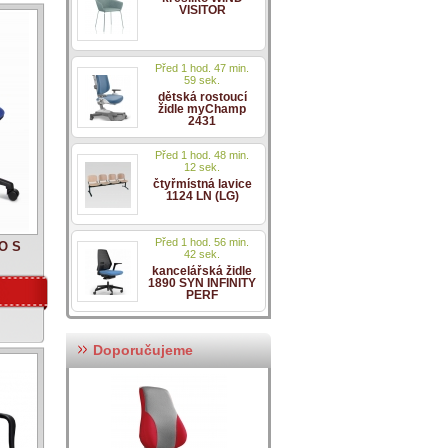
VISITOR
Před 1 hod. 47 min.
59 sek.
dětská rostoucí
židle myChamp
2431
Před 1 hod. 48 min.
12 sek.
čtyřmístná lavice
1124 LN (LG)
Před 1 hod. 56 min.
GO S
42 sek.
kancelářská židle
1890 SYN INFINITY
PERF
Doporučujeme