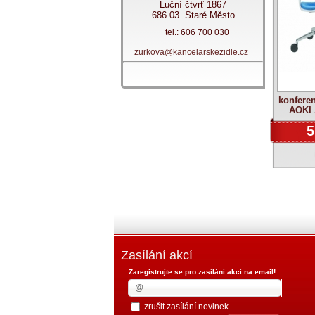
Luční čtvrť 1867
686 03 Staré Město
tel.: 606 700 030
zurkova@kancelarskezidle.cz
konferen
AOKI 
5
Zasílání akcí
Zaregistrujte se pro zasílání akcí na email!
zrušit zasílání novinek