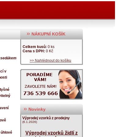
NÁKUPNÍ KOŠÍK
Celkem kusů:
0 ks
Cena s DPH:
0 Kč
m sedákem
>> Nahlédnout do košíku
cí v
osti
odyšné
vitelný
avení
Novinky
Výprodej vzorků z prodejny
kově
(6.1.2026)
 úhlové
Výprodej vzorků židlí z