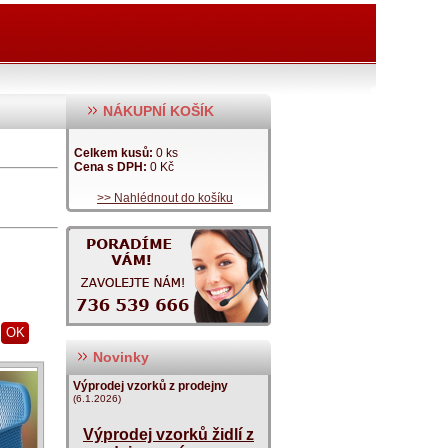
NÁKUPNÍ KOŠÍK
Celkem kusů:
0 ks
Cena s DPH:
0 Kč
>> Nahlédnout do košíku
OK
Novinky
Výprodej vzorků z prodejny
(6.1.2026)
Výprodej vzorků židlí z