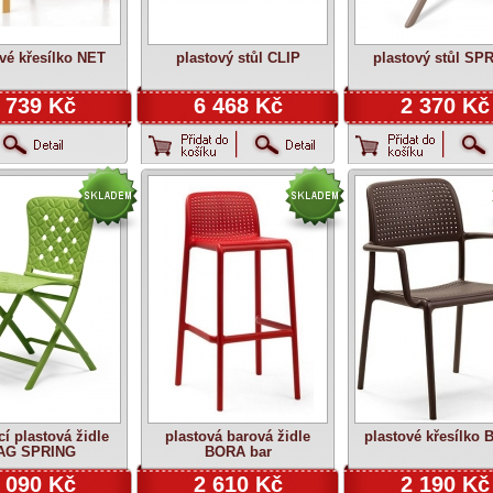
vé křesílko NET
plastový stůl CLIP
plastový stůl SP
 739 Kč
6 468 Kč
2 370 Kč
cí plastová židle
plastová barová židle
plastové křesílko
AG SPRING
BORA bar
 090 Kč
2 610 Kč
2 190 Kč