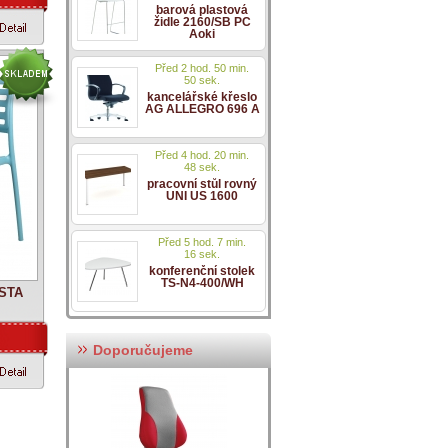
barová plastová
židle 2160/SB PC
Aoki
Před 2 hod. 50 min.
50 sek.
kancelářské křeslo
AG ALLEGRO 696 A
Před 4 hod. 20 min.
48 sek.
pracovní stůl rovný
UNI US 1600
Před 5 hod. 7 min.
16 sek.
konferenční stolek
TS-N4-400/WH
OSTA
Doporučujeme