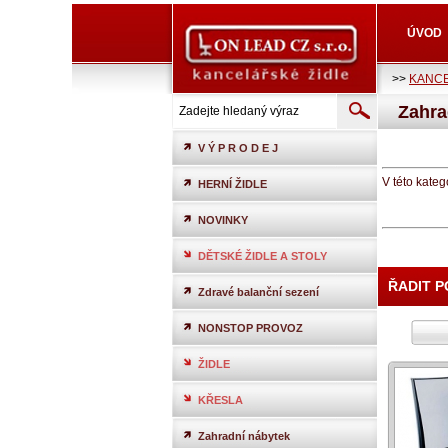
ÚVOD
>>
KANCE
Zahra
V Ý P R O D E J
V této kateg
HERNÍ ŽIDLE
NOVINKY
DĚTSKÉ ŽIDLE A STOLY
ŘADIT 
Zdravé balanční sezení
NONSTOP PROVOZ
ŽIDLE
KŘESLA
Zahradní nábytek