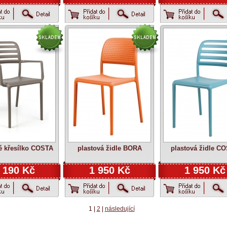
é křesílko COSTA
plastová židle BORA
plastová židle C
 190 Kč
1 950 Kč
1 950 Kč
1 |
2
|
následující