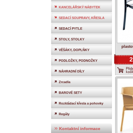
KANCELÁŘSKÝ NÁBYTEK
SEDACÍ SOUPRAVY, KŘESLA
SEDACÍ PYTLE
STOLY, STOLKY
plasto
VĚŠÁKY, DOPLŇKY
2
PODLOŽKY, PODNOŽKY
NÁHRADNÍ DÍLY
Zrcadla
BAROVÉ SETY
Rozkládací křesla a pohovky
Regály
Kontaktní informace