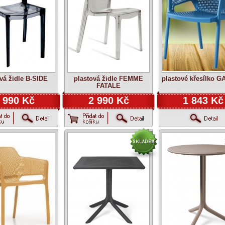
vá židle B-SIDE
plastová židle FEMME
plastové křesílko 
FATALE
 990 Kč
2 990 Kč
1 843 Kč