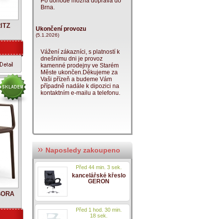
Po dohodě možná doprava do
Brna.
RITZ
Ukončení provozu
(5.1.2026)
Vážení zákazníci, s platností k
dnešnímu dni je provoz
kamenné prodejny ve Starém
Měste ukončen.Děkujeme za
Vaši přízeň a budeme Vám
případně nadále k dipozici na
kontaktním e-mailu a telefonu.
Naposledy zakoupeno
Před 44 min. 3 sek.
kancelářské křeslo
GERON
 BORA
Před 1 hod. 30 min.
18 sek.