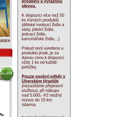
prodejny s výraznou
slevou.
K dispozici více než 50
ks různých produktů
(dětské rostoucí židle a
stoly, jídelní židle,
jednací židle,
kancelářské židle....)
GARDEN
Pokud není uvedeno u
produktu jinak, je za
danou cenu k dispozici
vždy 1 ks od každé
položky.
Pouze osobní odběr v
Uherském Hradišti
(nezasíláme přepravní
službou), při nákupu
nad 5.000,- Kč možný
rozvoz do 15 km
zdarma.