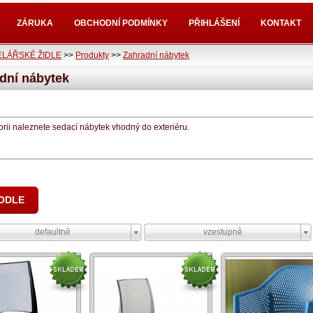
ZÁRUKA
OBCHODNÍ PODMÍNKY
PŘIHLÁŠENÍ
KONTAKT
LÁŘSKÉ ŽIDLE
>>
Produkty
>>
Zahradní nábytek
dní nábytek
orii naleznete sedací nábytek vhodný do exteriéru.
PODLE
defaultně
vzestupně