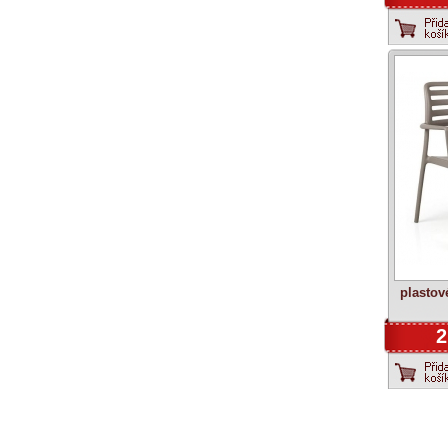
plastov
2