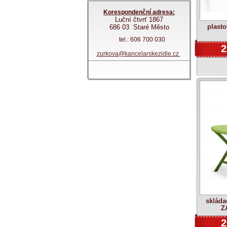
Korespondenční adresa:
Luční čtvrť 1867
plasto
686 03 Staré Město
tel.: 606 700 030
2
zurkova@kancelarskezidle.cz
skláda
Z
2