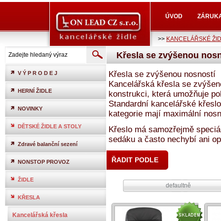
ÚVOD
ZÁRUK
>>
KANCELÁŘSKÉ ŽI
Křesla se zvýšenou nosn
Křesla se zvýšenou nosností
V Ý P R O D E J
Kancelářská křesla se zvýšen
HERNÍ ŽIDLE
konstrukci, která umožňuje po
Standardní kancelářské křeslo
NOVINKY
kategorie mají maximální nos
DĚTSKÉ ŽIDLE A STOLY
Křeslo má samozřejmě speciáln
sedáku a často nechybí ani opě
Zdravé balanční sezení
ŘADIT PODLE
NONSTOP PROVOZ
ŽIDLE
defaultně
KŘESLA
Kancelářská křesla