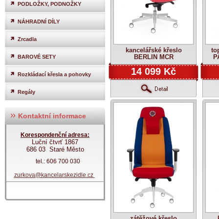
PODLOŽKY, PODNOŽKY
NÁHRADNÍ DÍLY
Zrcadla
kancelářské křeslo
to
BERLIN MCR
P
BAROVÉ SETY
14 099 Kč
Rozkládací křesla a pohovky
Regály
Kontaktní informace
Korespondenční adresa:
Luční čtvrť 1867
686 03 Staré Město
tel.: 606 700 030
zurkova@kancelarskezidle.cz
zátěžové křeslo