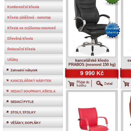
Konferenční křesla
Křesla zátěžová - nonstop
Křesla se zvýšenou nosností
Dřevěná křesla
Relaxační křesla
Ušáky
kancelářské křeslo
ex
PRABOS (nosnost 150 kg)
Zahradní nábytek
9 990 Kč
KANCELÁŘSKÝ NÁBYTEK
SEDACÍ SOUPRAVY, KŘESLA
SEDACÍ PYTLE
STOLY, STOLKY
VĚŠÁKY, DOPLŇKY