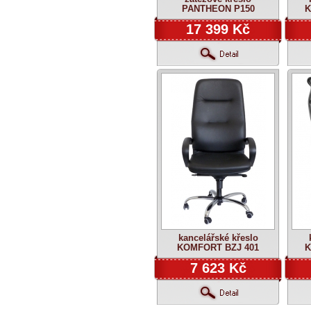
PANTHEON P150
K
17 399 Kč
kancelářské křeslo
KOMFORT BZJ 401
K
7 623 Kč