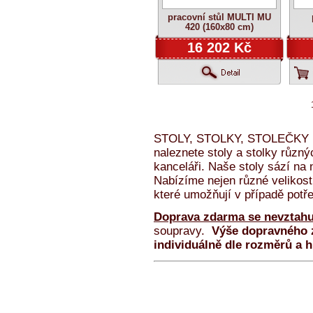
pracovní stůl MULTI MU
420 (160x80 cm)
16 202 Kč
STOLY, STOLKY, STOLEČKY kon
naleznete stoly a stolky různýc
kanceláři. Naše stoly sází na n
Nabízíme nejen různé velikosti 
které umožňují v případě potře
Doprava zdarma se nevztahu
soupravy.
Výše dopravného z
individuálně dle rozměrů a 