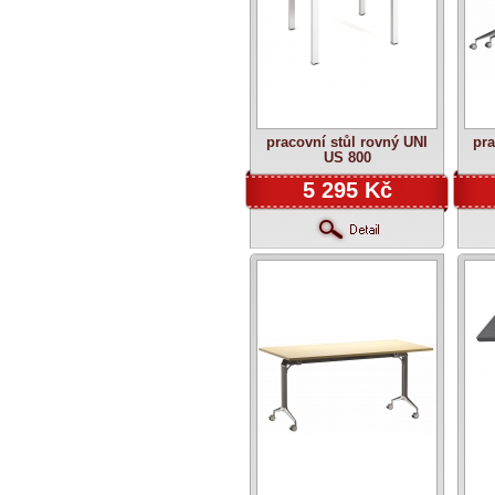
pracovní stůl rovný UNI
pr
US 800
5 295 Kč