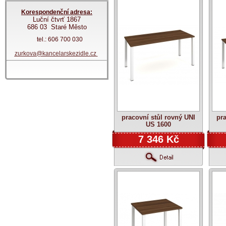
Korespondenční adresa:
Luční čtvrť 1867
686 03 Staré Město
tel.: 606 700 030
zurkova@kancelarskezidle.cz
pracovní stůl rovný UNI
pr
US 1600
7 346 Kč