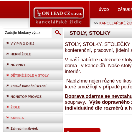
ÚVOD
ZÁRUK
>>
KANCELÁŘSKÉ ŽI
STOLY, STOLKY
STOLY, STOLKY, STOLEČKY
V Ý P R O D E J
konferenční, pracovní, jídelní
HERNÍ ŽIDLE
V naší nabídce naleznete stoly
doma i v kanceláři. Naše stoly
NOVINKY
interiér.
DĚTSKÉ ŽIDLE A STOLY
Nabízíme nejen různé velikosti
které umožňují v případě potře
Zdravé balanční sezení
Doprava zdarma se nevztahu
NONSTOP PROVOZ
soupravy.
Výše dopravného z
individuálně dle rozměrů a 
ŽIDLE
KŘESLA
Zahradní nábytek