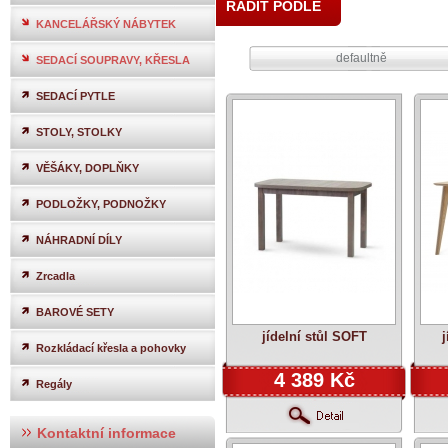
ŘADIT PODLE
KANCELÁŘSKÝ NÁBYTEK
defaultně
SEDACÍ SOUPRAVY, KŘESLA
SEDACÍ PYTLE
STOLY, STOLKY
VĚŠÁKY, DOPLŇKY
PODLOŽKY, PODNOŽKY
NÁHRADNÍ DÍLY
Zrcadla
BAROVÉ SETY
jídelní stůl SOFT
Rozkládací křesla a pohovky
4 389 Kč
Regály
Kontaktní informace