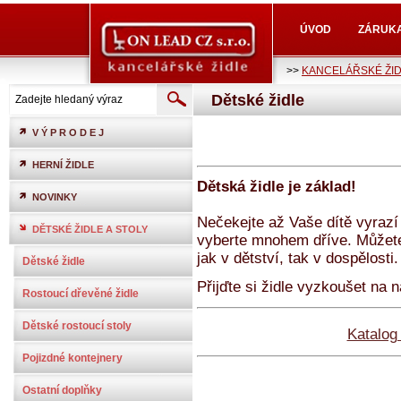
ÚVOD
ZÁRUK
>>
KANCELÁŘSKÉ ŽI
Dětské židle
V Ý P R O D E J
HERNÍ ŽIDLE
Dětská židle je základ!
NOVINKY
Nečekejte až Vaše dítě vyrazí
DĚTSKÉ ŽIDLE A STOLY
vyberte mnohem dříve. Můžet
jak v dětství, tak v dospělosti
Dětské židle
Přijďte si židle vyzkoušet na 
Rostoucí dřevěné židle
Dětské rostoucí stoly
Katalog
Pojizdné kontejnery
Ostatní doplňky