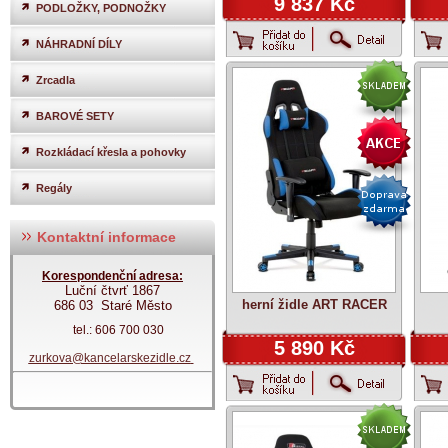
9 837 Kč
PODLOŽKY, PODNOŽKY
NÁHRADNÍ DÍLY
Zrcadla
BAROVÉ SETY
Rozkládací křesla a pohovky
Regály
Kontaktní informace
Korespondenční adresa:
Luční čtvrť 1867
herní židle ART RACER
686 03 Staré Město
tel.: 606 700 030
5 890 Kč
zurkova@kancelarskezidle.cz