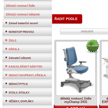
Dětské rostoucí židle
Dětský rostoucí nábytek
ŘADIT PODLE
Zdravé balanční sezení
defaultně
NONSTOP PROVOZ
ŽIDLE
KŘESLA
Zahradní nábytek
KANCELÁŘSKÝ NÁBYTEK
SEDACÍ SOUPRAVY, KŘESLA
SEDACÍ PYTLE
STOLY, STOLKY
dětská rostoucí židle
d
VĚŠÁKY, DOPLŇKY
myChamp 2431
EXP