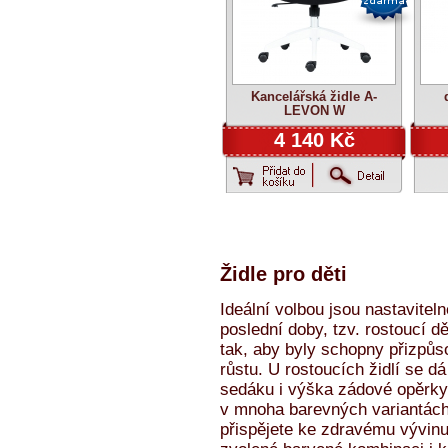
Kancelářská židle A-
LEVON W
4 140 Kč
Židle pro děti
Ideální volbou jsou nastavitel
poslední doby, tzv. rostoucí dě
tak, aby byly schopny přizpůso
růstu. U rostoucích židlí se 
sedáku i výška zádové opěrky.
v mnoha barevných variantách.
přispějete ke zdravému vývin