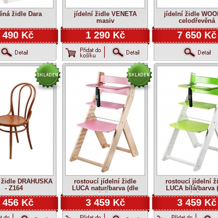
ěná židle Dara
jídelní židle VENETA
jídelní židle WOO
masiv
celodřevěná
 490 Kč
1 290 Kč
7 650 Kč
 židle DRAHUŠKA
rostoucí jídelní židle
rostoucí jídelní ž
- Z164
LUCA natur/barva (dle
LUCA bílá/barva 
výběru)
výběru)
 456 Kč
3 459 Kč
3 459 Kč