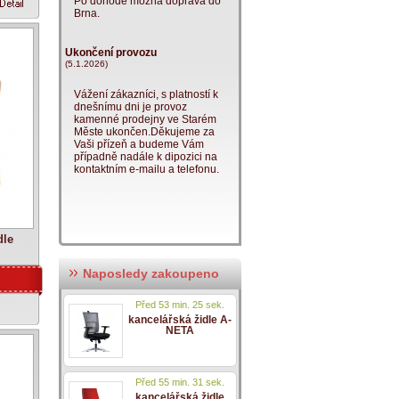
Po dohodě možná doprava do
Brna.
Ukončení provozu
(5.1.2026)
Vážení zákazníci, s platností k
dnešnímu dni je provoz
kamenné prodejny ve Starém
Měste ukončen.Děkujeme za
Vaši přízeň a budeme Vám
případně nadále k dipozici na
kontaktním e-mailu a telefonu.
dle
Naposledy zakoupeno
Před 53 min. 25 sek.
kancelářská židle A-
NETA
Před 55 min. 31 sek.
kancelářská židle