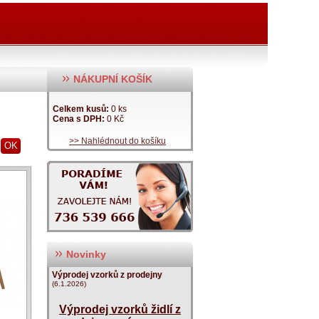
NÁKUPNÍ KOŠÍK
Celkem kusů:
0 ks
Cena s DPH:
0 Kč
>> Nahlédnout do košíku
OK
Novinky
Výprodej vzorků z prodejny
(6.1.2026)
Výprodej vzorků židlí z