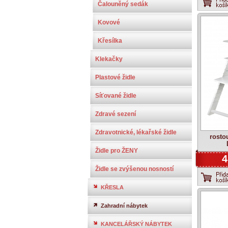
Čalouněný sedák
Kovové
Křesílka
Klekačky
Plastové židle
Síťované židle
Zdravé sezení
Zdravotnické, lékařské židle
rostou
Židle pro ŽENY
4
Židle se zvýšenou nosností
KŘESLA
Zahradní nábytek
KANCELÁŘSKÝ NÁBYTEK