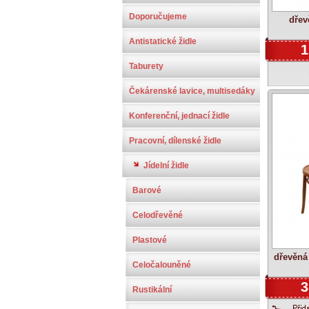
Doporučujeme
dřev
Antistatické židle
1
Taburety
Čekárenské lavice, multisedáky
Konferenční, jednací židle
Pracovní, dílenské židle
Jídelní židle
Barové
Celodřevěné
Plastové
dřevěná
Celočalouněné
3
Rustikální