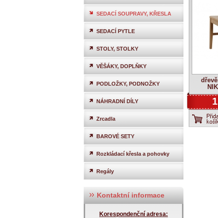
SEDACÍ SOUPRAVY, KŘESLA
SEDACÍ PYTLE
STOLY, STOLKY
VĚŠÁKY, DOPLŇKY
dřevě
PODLOŽKY, PODNOŽKY
NIK
1
NÁHRADNÍ DÍLY
Zrcadla
BAROVÉ SETY
Rozkládací křesla a pohovky
Regály
Kontaktní informace
Korespondenční adresa: