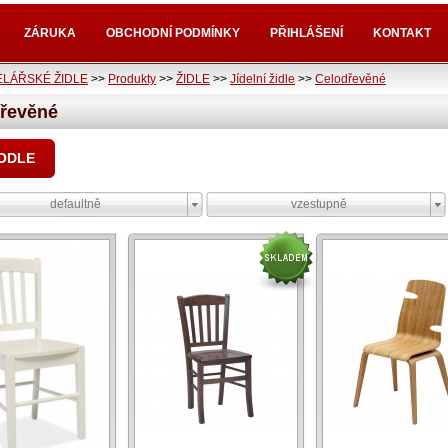
ZÁRUKA
OBCHODNÍ PODMÍNKY
PŘIHLÁŠENÍ
KONTAKT
LÁŘSKÉ ŽIDLE
>>
Produkty
>>
ŽIDLE
>>
Jídelní židle
>>
Celodřevěné
řevěné
PODLE
defaultně
vzestupně