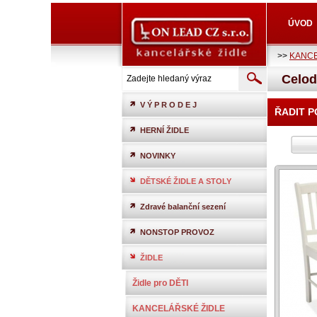
ÚVOD
>>
KANCE
Celod
V Ý P R O D E J
ŘADIT 
HERNÍ ŽIDLE
NOVINKY
DĚTSKÉ ŽIDLE A STOLY
Zdravé balanční sezení
NONSTOP PROVOZ
ŽIDLE
Židle pro DĚTI
KANCELÁŘSKÉ ŽIDLE