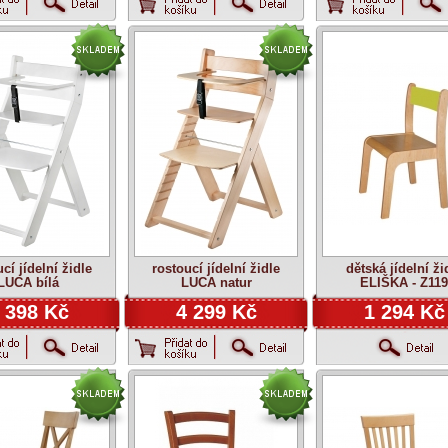
cí jídelní židle
rostoucí jídelní židle
dětská jídelní ži
LUCA bílá
LUCA natur
ELIŠKA - Z119
 398 Kč
4 299 Kč
1 294 Kč