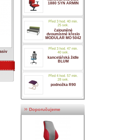
1880 SYN ARMIN
Před 3 hod. 40 min.
25 sek.
čalouněné
dvoumístné křeslo
MODULAR MO 5042
Před 3 hod. 47 min.
asiv
40 sek.
kancelářská židle
BLUM
Před 4 hod. 57 min.
28 sek.
podnožka R90
Doporučujeme