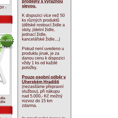
prodejny s výraznou
slevou.
DY -
K dispozici více než 50
ks různých produktů
(dětské rostoucí židle a
stoly, jídelní židle,
jednací židle,
kancelářské židle....)
Pokud není uvedeno u
produktu jinak, je za
danou cenu k dispozici
vždy 1 ks od každé
položky.
Pouze osobní odběr v
Uherském Hradišti
(nezasíláme přepravní
službou), při nákupu
nad 5.000,- Kč možný
idle
rozvoz do 15 km
(dle
zdarma.