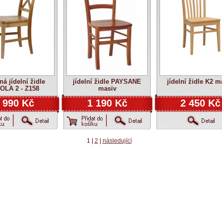
ná jídelní židle
jídelní židle PAYSANE
jídelní židle K2 m
OLA 2 - Z158
masiv
 990 Kč
1 190 Kč
2 450 Kč
1 |
2
|
následující