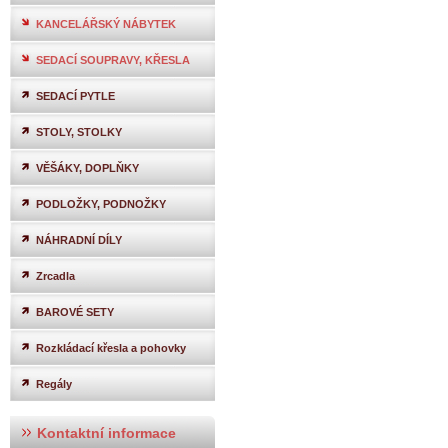
KANCELÁŘSKÝ NÁBYTEK
SEDACÍ SOUPRAVY, KŘESLA
SEDACÍ PYTLE
STOLY, STOLKY
VĚŠÁKY, DOPLŇKY
PODLOŽKY, PODNOŽKY
NÁHRADNÍ DÍLY
Zrcadla
BAROVÉ SETY
Rozkládací křesla a pohovky
Regály
Kontaktní informace