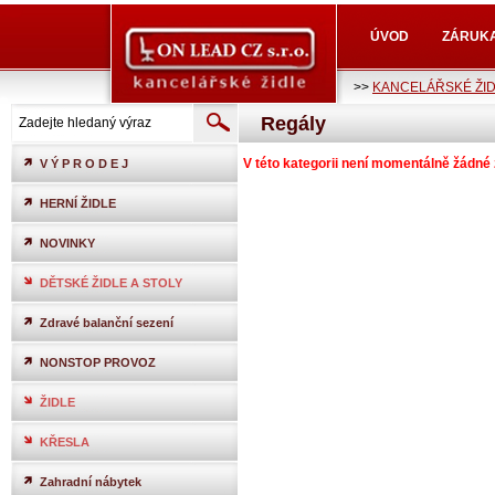
ÚVOD
ZÁRUK
>>
KANCELÁŘSKÉ ŽI
Regály
V této kategorii není momentálně žádné 
V Ý P R O D E J
HERNÍ ŽIDLE
NOVINKY
DĚTSKÉ ŽIDLE A STOLY
Zdravé balanční sezení
NONSTOP PROVOZ
ŽIDLE
KŘESLA
Zahradní nábytek