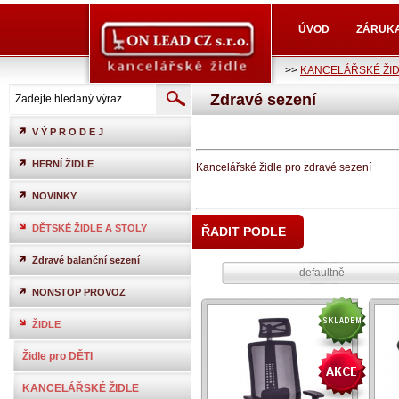
ÚVOD
ZÁRUK
>>
KANCELÁŘSKÉ ŽI
Zdravé sezení
V Ý P R O D E J
HERNÍ ŽIDLE
Kancelářské židle pro zdravé sezení
NOVINKY
DĚTSKÉ ŽIDLE A STOLY
ŘADIT PODLE
Zdravé balanční sezení
defaultně
NONSTOP PROVOZ
ŽIDLE
Židle pro DĚTI
KANCELÁŘSKÉ ŽIDLE