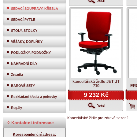
SEDACÍ SOUPRAVY, KŘESLA
SEDACÍ PYTLE
STOLY, STOLKY
VĚŠÁKY, DOPLŇKY
PODLOŽKY, PODNOŽKY
NÁHRADNÍ DÍLY
Zrcadla
kancelářská židle JET JT
710
ER
BAROVÉ SETY
9 232 Kč
Rozkládací křesla a pohovky
Regály
Kancelářské židle pro zdravé sezení
Kontaktní informace
Korespondenční adresa: