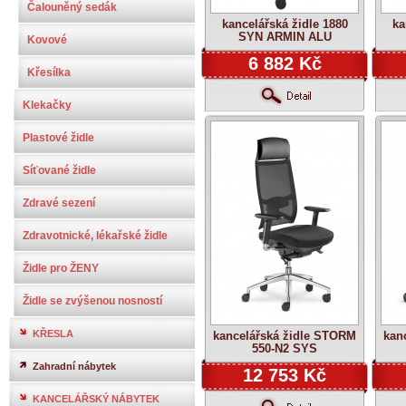
Čalouněný sedák
kancelářská židle 1880
ka
SYN ARMIN ALU
Kovové
6 882 Kč
Křesílka
Klekačky
Plastové židle
Síťované židle
Zdravé sezení
Zdravotnické, lékařské židle
Židle pro ŽENY
Židle se zvýšenou nosností
KŘESLA
kancelářská židle STORM
kan
550-N2 SYS
Zahradní nábytek
12 753 Kč
KANCELÁŘSKÝ NÁBYTEK