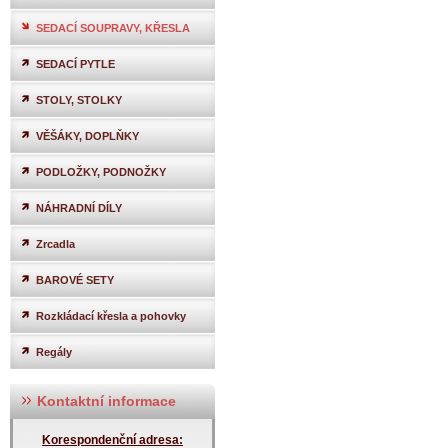
SEDACÍ SOUPRAVY, KŘESLA
SEDACÍ PYTLE
STOLY, STOLKY
VĚŠÁKY, DOPLŇKY
PODLOŽKY, PODNOŽKY
NÁHRADNÍ DÍLY
Zrcadla
BAROVÉ SETY
Rozkládací křesla a pohovky
Regály
Kontaktní informace
Korespondenční adresa: