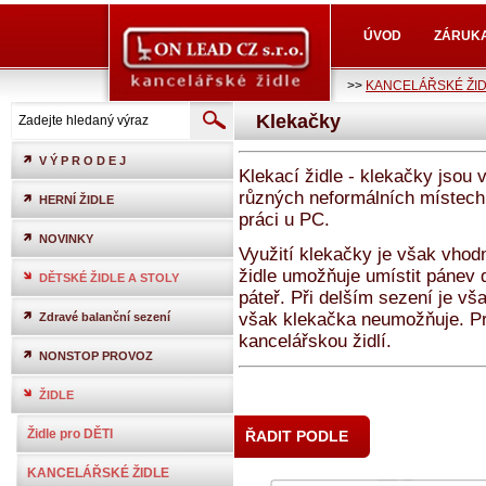
ÚVOD
ZÁRUK
>>
KANCELÁŘSKÉ ŽI
Klekačky
V Ý P R O D E J
Klekací židle - klekačky jsou
různých neformálních místech.
HERNÍ ŽIDLE
práci u PC.
NOVINKY
Využití klekačky je však vhod
židle umožňuje umístit pánev 
DĚTSKÉ ŽIDLE A STOLY
páteř. Při delším sezení je vš
však klekačka neumožňuje. Pro
Zdravé balanční sezení
kancelářskou židlí.
NONSTOP PROVOZ
ŽIDLE
Židle pro DĚTI
ŘADIT PODLE
KANCELÁŘSKÉ ŽIDLE