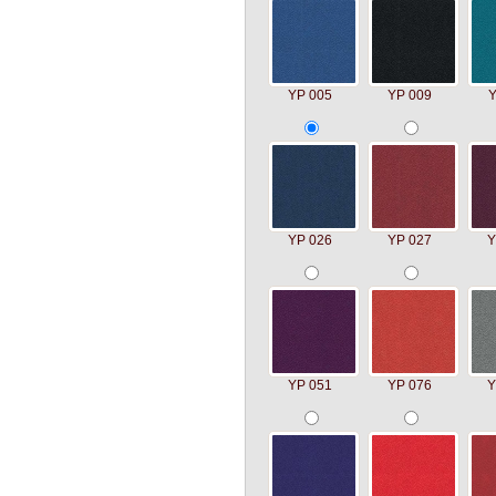
YP 005
YP 009
Y
YP 026
YP 027
Y
YP 051
YP 076
Y