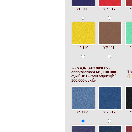
YP 100
YP 105
Y
YP 110
YP 111
Y
A - 5 X,IR (Xtreme=YS -
3 
ohnivzdornost M1, 100.000
4 
cyklů, Iris=vodu odpuzující,
100.000 cyklů)
YS 004
YS 005
Y