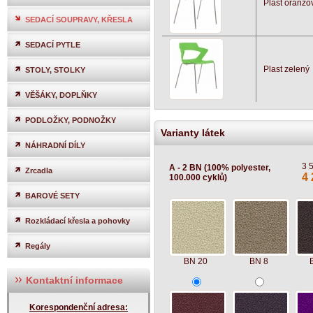
Plast oranžo
SEDACÍ SOUPRAVY, KŘESLA
SEDACÍ PYTLE
Plast zelený
STOLY, STOLKY
VĚŠÁKY, DOPLŇKY
PODLOŽKY, PODNOŽKY
Varianty látek
NÁHRADNÍ DÍLY
3 
A - 2 BN (100% polyester,
Zrcadla
4 
100.000 cyklů)
BAROVÉ SETY
Rozkládací křesla a pohovky
Regály
BN 20
BN 8
Kontaktní informace
Korespondenční adresa: