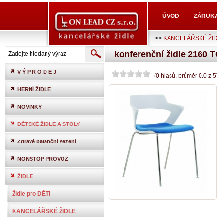
ÚVOD
ZÁRUK
>>
KANCELÁŘSKÉ ŽI
konferenční židle 2160 
V Ý P R O D E J
(
0
hlasů
, průměr
0,0
z
5
HERNÍ ŽIDLE
NOVINKY
DĚTSKÉ ŽIDLE A STOLY
Zdravé balanční sezení
NONSTOP PROVOZ
ŽIDLE
Židle pro DĚTI
KANCELÁŘSKÉ ŽIDLE