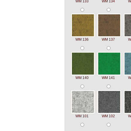
WM 133
WM 134
W
WM 136
WM 137
W
WM 140
WM 141
W
WM 101
WM 102
W