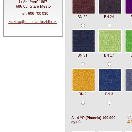
Luční čtvrť 1867
686 03 Staré Město
tel.: 606 700 030
BN 22
BN 24
zurkova@kancelarskezidle.cz
BN 31
BN 17
BN 2
BN 3
3 
A - 4 YP (Phoenix) 100.000
4 
cyklů