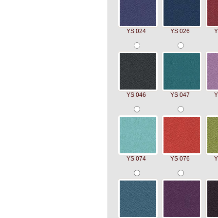
YS 024
YS 026
Y
YS 046
YS 047
Y
YS 074
YS 076
Y