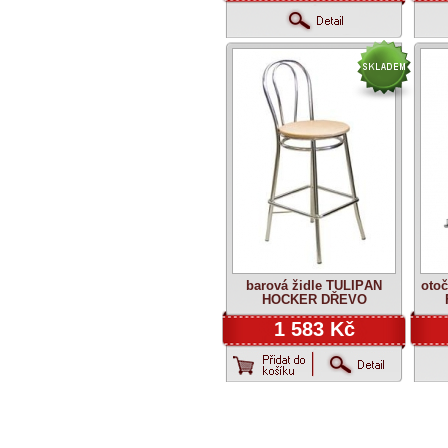
barová židle TULIPÁN
otoč
HOCKER DŘEVO
1 583 Kč