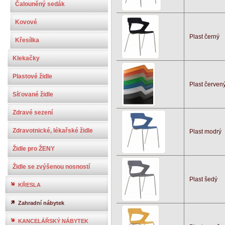
Čalouněný sedák
Kovové
Plast černý
Křesílka
Klekačky
Plastové židle
Plast červen
Síťované židle
Zdravé sezení
Zdravotnické, lékařské židle
Plast modrý
Židle pro ŽENY
Židle se zvýšenou nosností
Plast šedý
KŘESLA
Zahradní nábytek
KANCELÁŘSKÝ NÁBYTEK