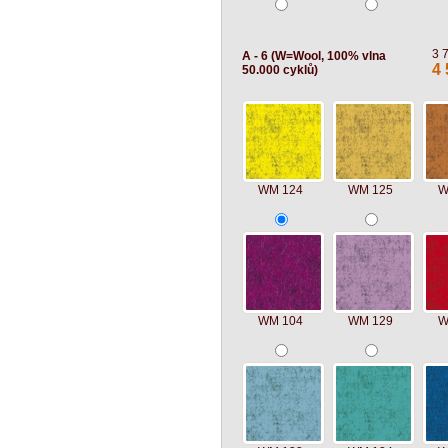
3 
A - 6 (W=Wool, 100% vlna
4 
50.000 cyklů)
WM 124
WM 125
W
WM 104
WM 129
W