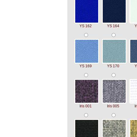
YS 162
YS 164
Y
YS 169
YS 170
Y
Iris 001
Iris 005
I