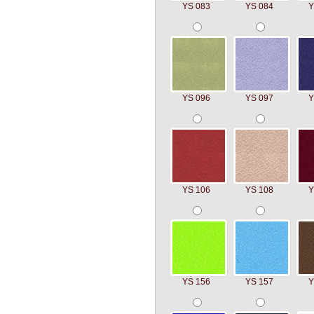
YS 083
YS 084
Y
YS 096
YS 097
Y
YS 106
YS 108
Y
YS 156
YS 157
Y