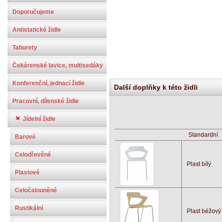
Doporučujeme
Antistatické židle
Taburety
Čekárenské lavice, multisedáky
Konferenční, jednací židle
Další doplňky k této židli
Pracovní, dílenské židle
Jídelní židle
Standardní
Barové
Celodřevěné
Plast bílý
Plastové
Celočalouněné
Rustikální
Plast béžový