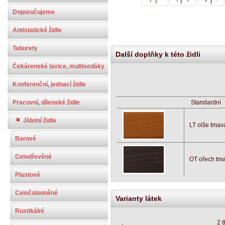
Doporučujeme
Antistatické židle
Taburety
Další doplňky k této židli
Čekárenské lavice, multisedáky
Konferenční, jednací židle
Pracovní, dílenské židle
Standardní
Jídelní židle
LT olše tmav
Barové
Celodřevěné
OT ořech tm
Plastové
Celočalouněné
Varianty látek
Rustikální
2 