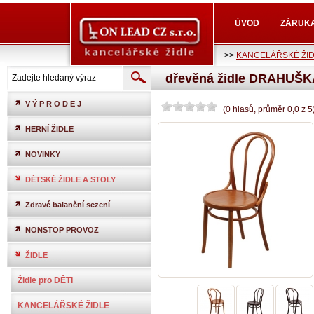
ÚVOD
ZÁRUK
>>
KANCELÁŘSKÉ ŽI
dřevěná židle DRAHUŠKA
V Ý P R O D E J
(
0
hlasů
, průměr
0,0
z
5
HERNÍ ŽIDLE
NOVINKY
DĚTSKÉ ŽIDLE A STOLY
Zdravé balanční sezení
NONSTOP PROVOZ
ŽIDLE
Židle pro DĚTI
KANCELÁŘSKÉ ŽIDLE