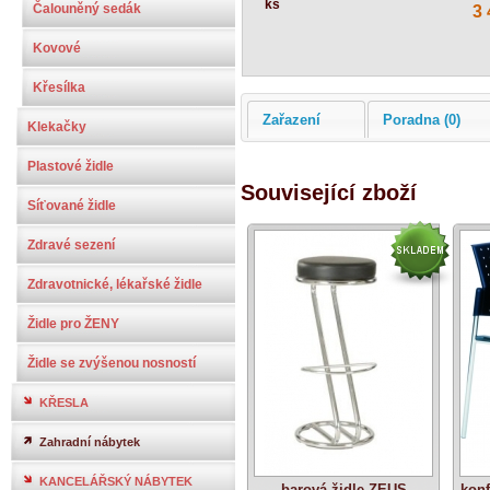
ks
Čalouněný sedák
3 
Kovové
Křesílka
Zařazení
Poradna (0)
Klekačky
Plastové židle
Související zboží
Síťované židle
Zdravé sezení
Zdravotnické, lékařské židle
Židle pro ŽENY
Židle se zvýšenou nosností
KŘESLA
Zahradní nábytek
KANCELÁŘSKÝ NÁBYTEK
barová židle ZEUS
konf