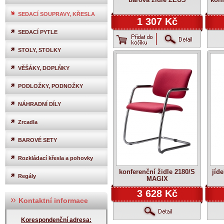
SEDACÍ SOUPRAVY, KŘESLA
1 307 Kč
SEDACÍ PYTLE
STOLY, STOLKY
VĚŠÁKY, DOPLŇKY
PODLOŽKY, PODNOŽKY
NÁHRADNÍ DÍLY
Zrcadla
BAROVÉ SETY
Rozkládací křesla a pohovky
konferenční židle 2180/S
jíde
Regály
MAGIX
3 628 Kč
Kontaktní informace
Korespondenční adresa: