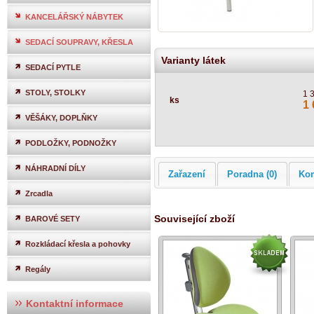
KANCELÁŘSKÝ NÁBYTEK
SEDACÍ SOUPRAVY, KŘESLA
Varianty látek
SEDACÍ PYTLE
STOLY, STOLKY
1 
ks
1 
VĚŠÁKY, DOPLŇKY
PODLOŽKY, PODNOŽKY
NÁHRADNÍ DÍLY
Zařazení
Poradna (0)
Ko
Zrcadla
Související zboží
BAROVÉ SETY
Rozkládací křesla a pohovky
Regály
Kontaktní informace