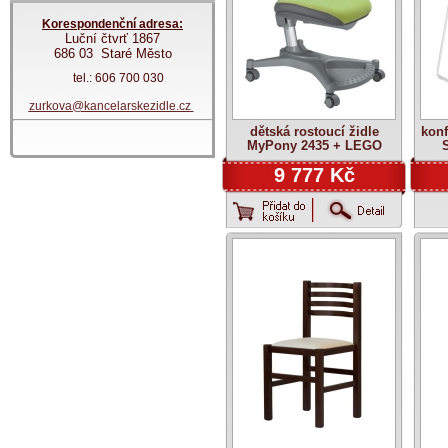
Korespondenční adresa:
Luční čtvrť 1867
686 03 Staré Město
tel.: 606 700 030
zurkova@kancelarskezidle.cz
dětská rostoucí židle
konf
MyPony 2435 + LEGO
zdarma
9 777 Kč