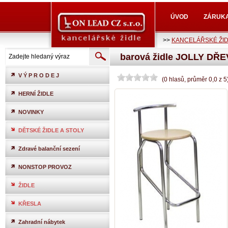
ÚVOD
ZÁRUK
>>
KANCELÁŘSKÉ ŽI
barová židle JOLLY DŘ
V Ý P R O D E J
(
0
hlasů
, průměr
0,0
z
5
HERNÍ ŽIDLE
NOVINKY
DĚTSKÉ ŽIDLE A STOLY
Zdravé balanční sezení
NONSTOP PROVOZ
ŽIDLE
KŘESLA
Zahradní nábytek