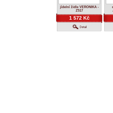
jídelní židle VERONIKA -
Z517
1 572 Kč