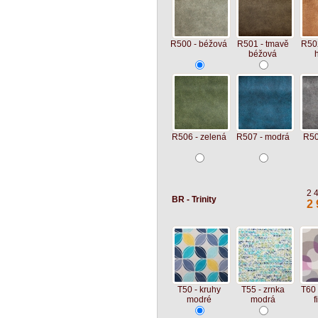
R500 - béžová
R501 - tmavě
R502
béžová
R506 - zelená
R507 - modrá
R50
2 
BR - Trinity
2 
T50 - kruhy
T55 - zrnka
T60 
modré
modrá
f