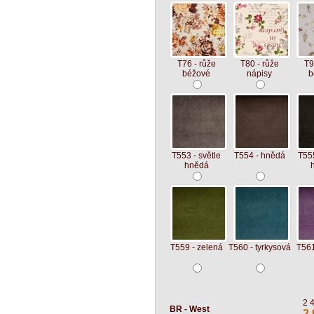
T76 - růže
T80 - růže
T9
béžové
nápisy
b
T553 - světle
T554 - hnědá
T55
hnědá
T559 - zelená
T560 - tyrkysová
T561
2 
BR - West
2 