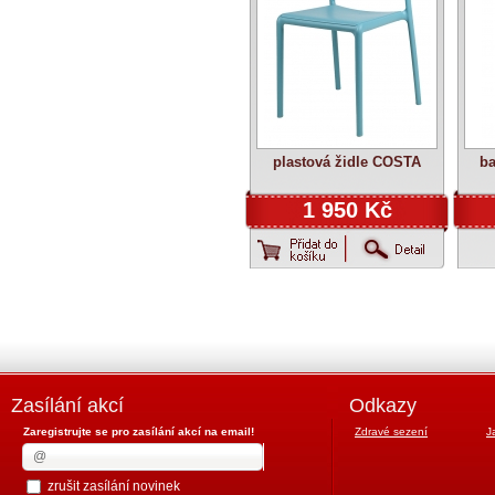
plastová židle COSTA
ba
1 950 Kč
Zasílání akcí
Odkazy
Zaregistrujte se pro zasílání akcí na email!
Zdravé sezení
J
zrušit zasílání novinek