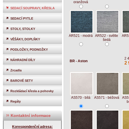
oranžová
SEDACÍ SOUPRAVY, KŘESLA
SEDACÍ PYTLE
STOLY, STOLKY
AR521 - modrá
AR522 - světle
AR52
VĚŠÁKY, DOPLŇKY
šedá
PODLOŽKY, PODNOŽKY
2 
NÁHRADNÍ DÍLY
BR - Aston
2 
Zrcadla
BAROVÉ SETY
Rozkládací křesla a pohovky
AS570 - bílá
AS571 - béžová
AS57
Regály
b
Kontaktní informace
Korespondenční adresa: