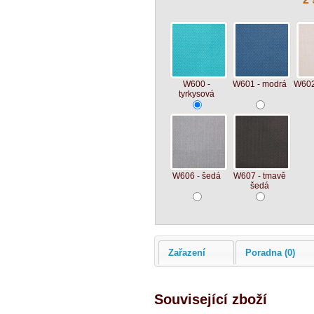
W600 -
W601 - modrá
W602
tyrkysová
W606 - šedá
W607 - tmavě
šedá
Zařazení
Poradna (0)
Související zboží