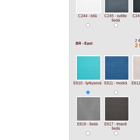
C244 - bílá
C245 - světle
C246
šedá
2 
BR - East
2 
E610 - tyrkysová
E611 - modrá
E612
E616 - šedá
E617 - tmavě
šedá