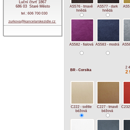
Luční čtvrť 1867
686 03 Staré Město
AS576 - tmavě
AS577 - dark
AS57
hnědá
hnědá
tel.: 606 700 030
zurkova@kancelarskezidle.cz
AS582 - fialová
AS583 - modrá
AS58
2 
BR - Corsika
2 
C222 - světle
C227 - tmavě
C232 
béžová
béžová