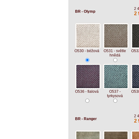
2 
BR - Olymp
2 
O530 - béžová
O531 - světle
O532
hnědá
O536 - fialová
O537 -
O538
tyrkysová
2 
BR - Ranger
2 