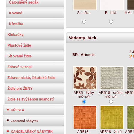
Čalouněný sedák
S - bříza
B - bílá
HM - 
Kovové
Křesílka
Klekačky
Varianty látek
Plastové židle
2 
BR - Artemis
Síťované židle
2 
Zdravé sezení
Zdravotnické, lékařské židle
Židle pro ŽENY
AR85 - kytky
AR510 - světle
AR511
béžové
béžová
Židle se zvýšenou nosností
KŘESLA
Zahradní nábytek
KANCELÁŘSKÝ NÁBYTEK
AR515 -
AR516 - žlutá
AR517