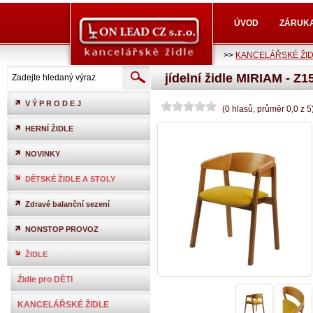
ÚVOD
ZÁRUK
>>
KANCELÁŘSKÉ ŽI
jídelní židle MIRIAM - Z1
V Ý P R O D E J
(
0
hlasů
, průměr
0,0
z
5
HERNÍ ŽIDLE
NOVINKY
DĚTSKÉ ŽIDLE A STOLY
Zdravé balanční sezení
NONSTOP PROVOZ
ŽIDLE
Židle pro DĚTI
KANCELÁŘSKÉ ŽIDLE