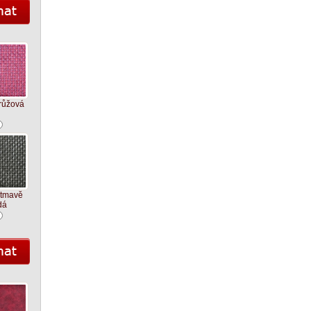
růžová
 tmavě
dá