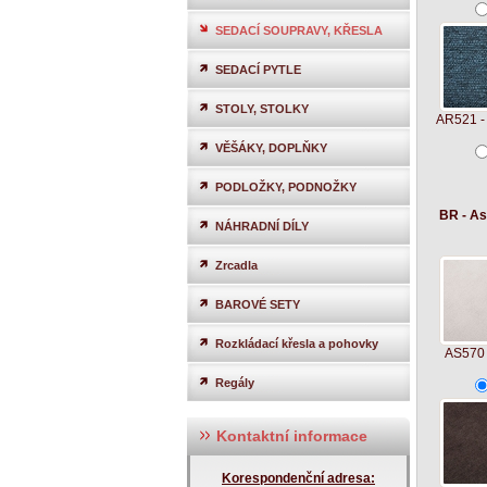
SEDACÍ SOUPRAVY, KŘESLA
SEDACÍ PYTLE
STOLY, STOLKY
AR521 -
VĚŠÁKY, DOPLŇKY
PODLOŽKY, PODNOŽKY
BR - As
NÁHRADNÍ DÍLY
Zrcadla
BAROVÉ SETY
Rozkládací křesla a pohovky
AS570 -
Regály
Kontaktní informace
Korespondenční adresa: