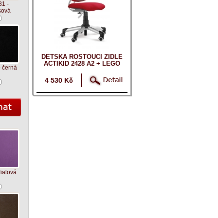
1 -
sová
DĚTSKÁ ROSTOUCÍ ŽIDLE
ACTIKID 2428 A2 + LEGO
 černá
ZDARMA
4 530 Kč
fialová