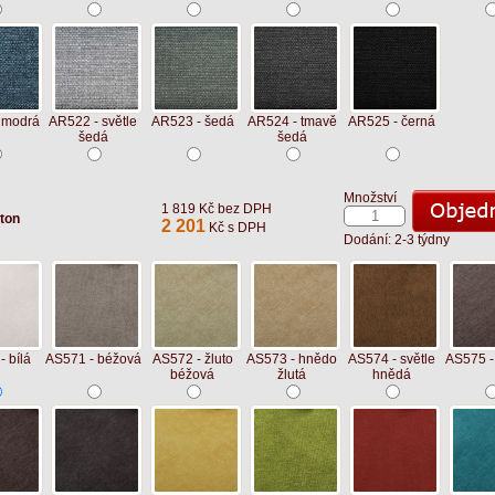
 modrá
AR522 - světle
AR523 - šedá
AR524 - tmavě
AR525 - černá
šedá
šedá
Množství
1 819 Kč bez DPH
ton
2 201
Kč s DPH
Dodání: 2-3 týdny
 bílá
AS571 - béžová
AS572 - žluto
AS573 - hnědo
AS574 - světle
AS575 -
béžová
žlutá
hnědá