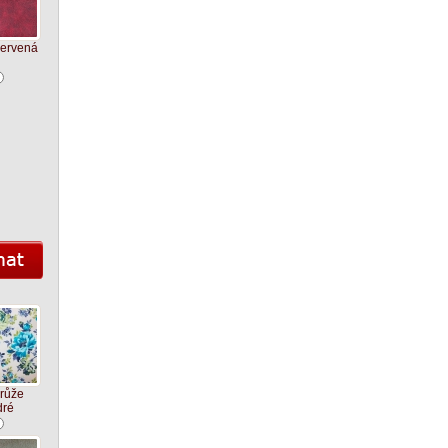
červená
 růže
ré