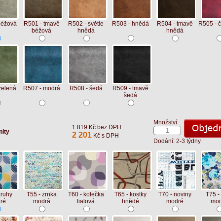
béžová
R501 - tmavě
R502 - světle
R503 - hnědá
R504 - tmavě
R505 - 
béžová
hnědá
hnědá
zelená
R507 - modrá
R508 - šedá
R509 - tmavě
šedá
Množství
1 819 Kč bez DPH
nity
2 201
Kč s DPH
Dodání: 2-3 týdny
kruhy
T55 - zrnka
T60 - kolečka
T65 - kostky
T70 - noviny
T75 -
ré
modrá
fialová
hnědé
modré
mod