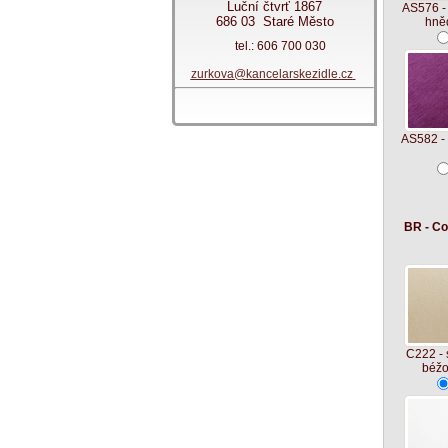
Luční čtvrť 1867
AS576 -
686 03 Staré Město
hně
tel.: 606 700 030
zurkova@kancelarskezidle.cz
AS582 - 
BR - Co
C222 - 
béž