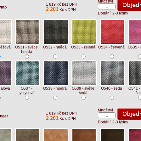
Množství
1 819 Kč bez DPH
lymp
2 201
Kč s DPH
Dodání: 2-3 týdny
béžová
O531 - světle
O532 - hnědá
O533 - zelená
O534 - červená
O535 - 
hnědá
ialová
O537 -
O538 - modrá
O539 - světle
O540 - šedá
O541 -
tyrkysová
šedá
še
Množství
1 819 Kč bez DPH
anger
2 201
Kč s DPH
Dodání: 2-3 týdny