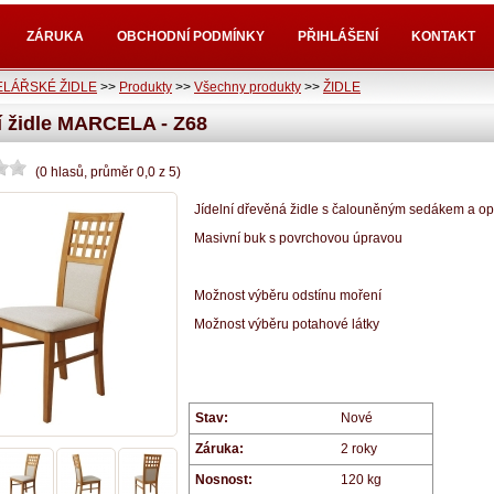
ZÁRUKA
OBCHODNÍ PODMÍNKY
PŘIHLÁŠENÍ
KONTAKT
LÁŘSKÉ ŽIDLE
>>
Produkty
>>
Všechny produkty
>>
ŽIDLE
ní židle MARCELA - Z68
(
0
hlasů
, průměr
0,0
z
5
)
Jídelní dřevěná židle s čalouněným sedákem a o
Masivní buk s povrchovou úpravou
Možnost výběru odstínu moření
Možnost výběru potahové látky
Stav:
Nové
Záruka:
2 roky
Nosnost:
120 kg