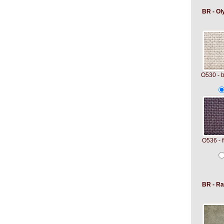
BR - O
O530 - 
O536 - f
BR - R