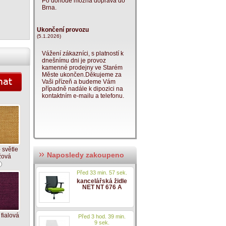
Po dohodě možná doprava do
Brna.
Ukončení provozu
(5.1.2026)
Vážení zákazníci, s platností k
dnešnímu dni je provoz
kamenné prodejny ve Starém
Měste ukončen.Děkujeme za
Vaši přízeň a budeme Vám
případně nadále k dipozici na
kontaktním e-mailu a telefonu.
 světle
Naposledy zakoupeno
žová
Před 33 min. 57 sek.
kancelářská židle
NET NT 676 A
fialová
Před 3 hod. 39 min.
9 sek.