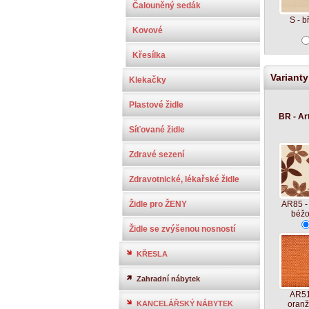
Čalouněný sedák
S - b
Kovové
Křesílka
Varianty
Klekačky
Plastové židle
BR - Ar
Síťované židle
Zdravé sezení
Zdravotnické, lékařské židle
Židle pro ŽENY
AR85 - 
béž
Židle se zvýšenou nosností
KŘESLA
Zahradní nábytek
AR51
KANCELÁŘSKÝ NÁBYTEK
oran