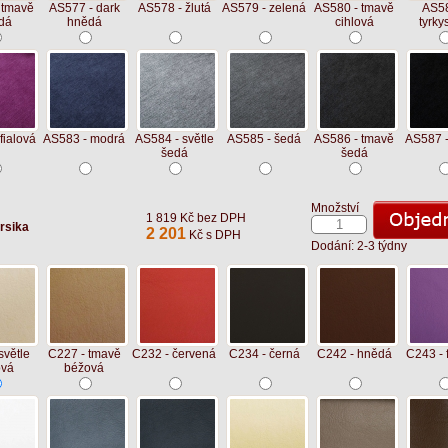
 tmavě
AS577 - dark
AS578 - žlutá
AS579 - zelená
AS580 - tmavě
AS58
dá
hnědá
cihlová
tyrky
fialová
AS583 - modrá
AS584 - světle
AS585 - šedá
AS586 - tmavě
AS587 -
šedá
šedá
Množství
1 819 Kč bez DPH
rsika
2 201
Kč s DPH
Dodání: 2-3 týdny
světle
C227 - tmavě
C232 - červená
C234 - černá
C242 - hnědá
C243 - 
ová
béžová