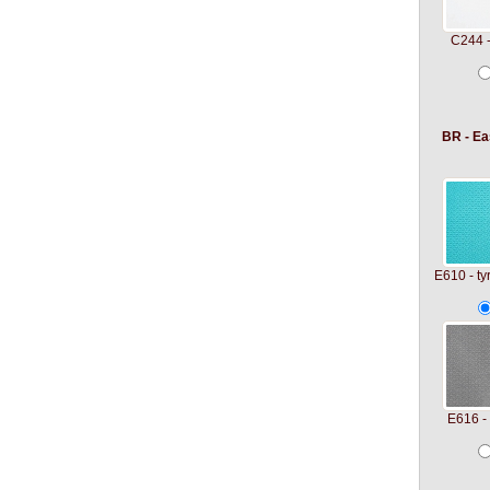
C244 -
BR - Ea
E610 - ty
E616 -