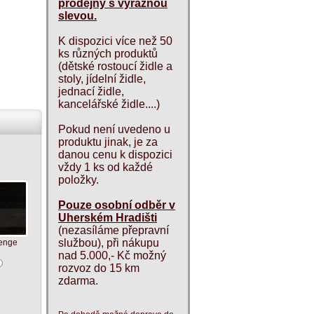
prodejny s výraznou
slevou.
K dispozici více než 50
ks různých produktů
(dětské rostoucí židle a
stoly, jídelní židle,
jednací židle,
kancelářské židle....)
Pokud není uvedeno u
produktu jinak, je za
danou cenu k dispozici
vždy 1 ks od každé
položky.
Pouze osobní odběr v
Uherském Hradišti
(nezasíláme přepravní
službou), při nákupu
enge
nad 5.000,- Kč možný
rozvoz do 15 km
zdarma.