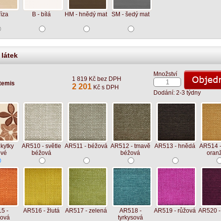
říza
B - bílá
HM - hnědý mat
SM - šedý mat
 látek
Množství
1 819 Kč bez DPH
temis
2 201
Kč s DPH
Dodání: 2-3 týdny
kytky
AR510 - světle
AR511 - béžová
AR512 - tmavě
AR513 - hnědá
AR514 -
ové
béžová
béžová
oran
5 -
AR516 - žlutá
AR517 - zelená
AR518 -
AR519 - růžová
AR520 - 
žová
tyrkysová