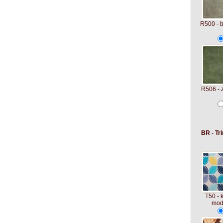
R500 - 
R506 - 
BR - Tri
T50 - 
mod