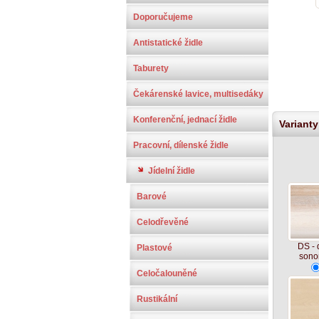
Doporučujeme
Antistatické židle
Taburety
Čekárenské lavice, multisedáky
Konferenční, jednací židle
Variant
Pracovní, dílenské židle
Jídelní židle
Barové
Celodřevěné
DS - 
Plastové
son
Celočalouněné
Rustikální