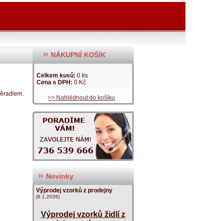
NÁKUPNÍ KOŠÍK
Celkem kusů:
0 ks
Cena s DPH:
0 Kč
pěradlem.
>> Nahlédnout do košíku
Novinky
Výprodej vzorků z prodejny
(6.1.2026)
Výprodej vzorků židlí z