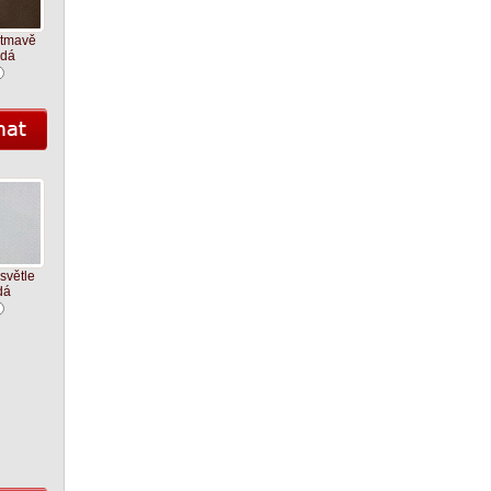
 tmavě
dá
světle
dá