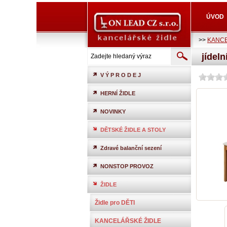
ÚVOD
>>
KANCE
jídel
V Ý P R O D E J
HERNÍ ŽIDLE
NOVINKY
DĚTSKÉ ŽIDLE A STOLY
Zdravé balanční sezení
NONSTOP PROVOZ
ŽIDLE
Židle pro DĚTI
KANCELÁŘSKÉ ŽIDLE