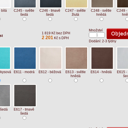
 bílá
C245 - světle
C246 - tmavě
C247 - světle
C248 - světle
C249 -
šedá
šedá
žlutá
hnědá
hně
Množství
1 819 Kč bez DPH
st
2 201
Kč s DPH
Dodání: 2-3 týdny
rkysová
E611 - modrá
E612 - béžová
E613 - světle
E614 - hnědá
E615 - 
hnědá
še
 šedá
E617 - tmavě
šedá