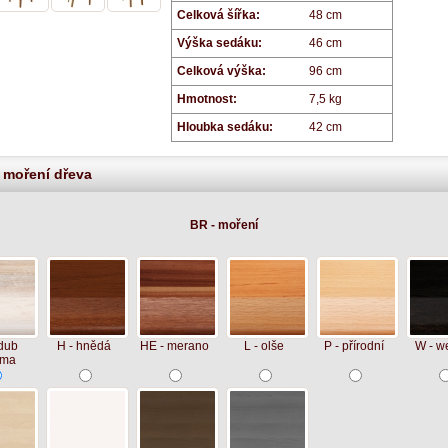
Celková šířka:
48 cm
Výška sedáku:
46 cm
Celková výška:
96 cm
Hmotnost:
7,5 kg
Hloubka sedáku:
42 cm
y moření dřeva
BR - moření
dub
H - hnědá
HE - merano
L - olše
P - přírodní
W - w
oma