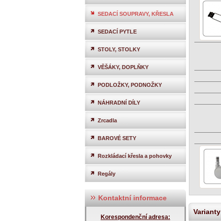
SEDACÍ SOUPRAVY, KŘESLA
SEDACÍ PYTLE
STOLY, STOLKY
VĚŠÁKY, DOPLŇKY
PODLOŽKY, PODNOŽKY
NÁHRADNÍ DÍLY
Zrcadla
BAROVÉ SETY
Rozkládací křesla a pohovky
Regály
Kontaktní informace
Varianty
Korespondenční adresa: