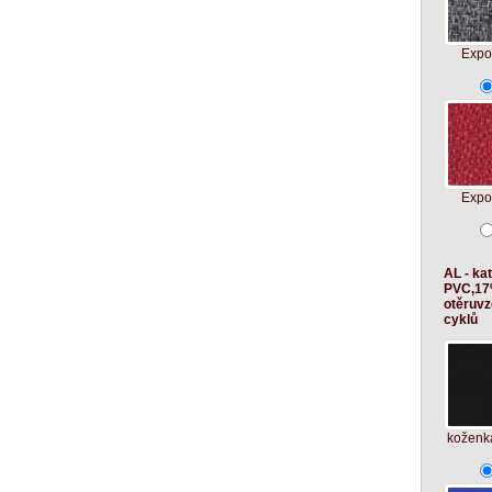
Expo
Expo
AL - ka
PVC,17
otěruvz
cyklů
koženk