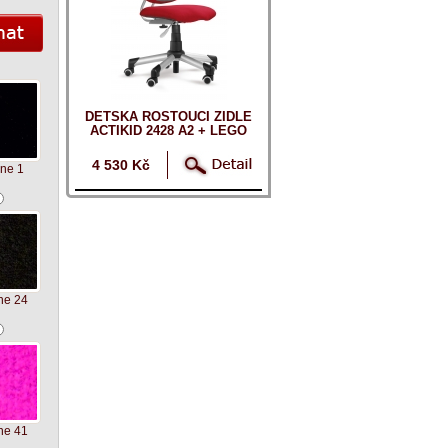
DĚTSKÁ ROSTOUCÍ ŽIDLE
ACTIKID 2428 A2 + LEGO
ZDARMA
4 530 Kč
ne 1
ne 24
ne 41