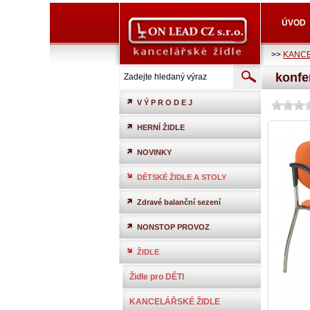
ÚVOD
>>
KANCE
konfe
V Ý P R O D E J
HERNÍ ŽIDLE
NOVINKY
DĚTSKÉ ŽIDLE A STOLY
Zdravé balanční sezení
NONSTOP PROVOZ
ŽIDLE
Židle pro DĚTI
KANCELÁŘSKÉ ŽIDLE