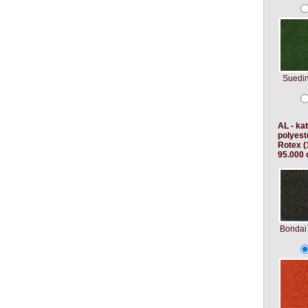
Suedi
AL - ka
polyest
Rotex (
95.000 c
Bondai