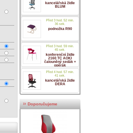
kancelářská židle
BLUM
Před 3 hod. 52 min.
36 sek.
podnožka R90
Před 3 hod. 59 min.
45 sek.
konferenční židle
2160 TC AOKI
čalouněný sedák +
opěrák
Před 4 hod. 57 min.
41 sek.
kancelářská židle
DERA
Doporučujeme