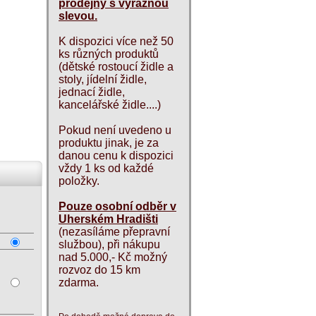
prodejny s výraznou
slevou.
K dispozici více než 50
ks různých produktů
(dětské rostoucí židle a
stoly, jídelní židle,
jednací židle,
kancelářské židle....)
Pokud není uvedeno u
produktu jinak, je za
danou cenu k dispozici
vždy 1 ks od každé
položky.
Pouze osobní odběr v
Uherském Hradišti
(nezasíláme přepravní
službou), při nákupu
nad 5.000,- Kč možný
rozvoz do 15 km
zdarma.