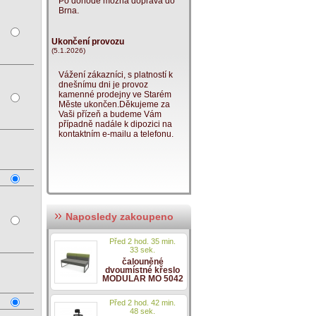
Po dohodě možná doprava do
Brna.
Ukončení provozu
(5.1.2026)
Vážení zákazníci, s platností k
dnešnímu dni je provoz
kamenné prodejny ve Starém
Měste ukončen.Děkujeme za
Vaši přízeň a budeme Vám
případně nadále k dipozici na
kontaktním e-mailu a telefonu.
Naposledy zakoupeno
Před 2 hod. 35 min.
33 sek.
čalouněné
dvoumístné křeslo
MODULAR MO 5042
Před 2 hod. 42 min.
48 sek.