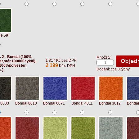
ne 59
t. 2 - Bondai (100%
Množství
1 817 Kč bez DPH
er,otěr.100000cyklů),
2 199
100%polyester,
Kč s DPH
Dodání: cca 3 týdny
.)
 8033
Bondai 8010
Bondai 6071
Bondai 4011
Bondai 3012
Bondai