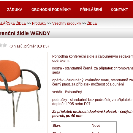
ZÁRUKA
OBCHODNÍ PODMÍNKY
PŘIHLÁŠENÍ
KONTAKT
LÁŘSKÉ ŽIDLE
>>
Produkty
>>
Všechny produkty
>>
ŽIDLE
renční židle WENDY
(
0
hlasů
, průměr
0,0
z
5
)
Pohodlná konfereční židle s čalouněným sedákem
opěrákem.
kostra - standartně černá, za příplatek chromova
šedá
opěrák - čalouněný, oválného tvaru, standartně za
černý plast, za příplatek možnost očalounění
sedák - čalouněný
područky - standartně bez područek, za příplatek
doplnění P05 nebo P07
Za příplatek možnost doplnění koleček - šedých
povrch, pr. 40 mm
Stav:
Nové