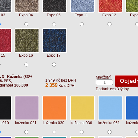
 03
Expo 04
Expo 06
Expo 11
Expo 12
Expo
 15
Expo 16
Expo 17
t. 3 - Koženka (83%
Množství
1 949 Kč bez DPH
% PES,
2 359
dornost 100.000
Kč s DPH
Dodání: cca 3 týdny
a 010
koženka 021
koženka 030
koženka 036
koženka 061
koženk