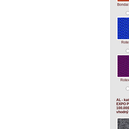
Bondai
Rote
Rote
AL - ka
EXPO P
100.000
vhodný 