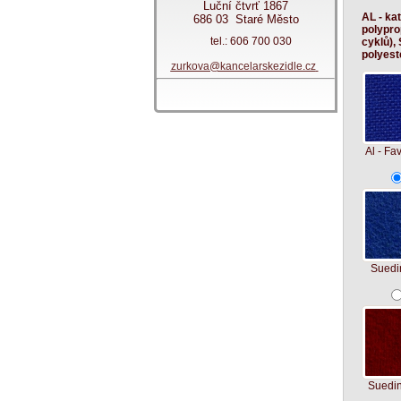
Luční čtvrť 1867
AL - kat
686 03 Staré Město
polypro
tel.: 606 700 030
cyklů),
polyeste
zurkova@kancelarskezidle.cz
Al - Fav
Suedi
Suedi