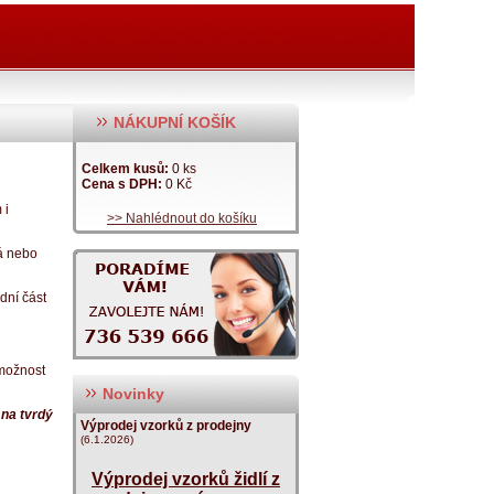
NÁKUPNÍ KOŠÍK
Celkem kusů:
0 ks
Cena s DPH:
0 Kč
 i
>> Nahlédnout do košíku
ná nebo
dní část
 možnost
Novinky
 na tvrdý
Výprodej vzorků z prodejny
(6.1.2026)
Výprodej vzorků židlí z