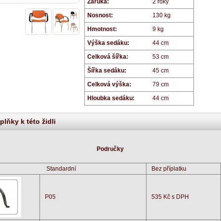
Záruka:
2 roky
Nosnost:
130 kg
Hmotnost:
9 kg
Výška sedáku:
44 cm
Celková šířka:
53 cm
Šířka sedáku:
45 cm
Celková výška:
79 cm
Hloubka sedáku:
44 cm
plňky k této židli
Područky
Standardní
Bez příplatku
P05
535 Kč s DPH