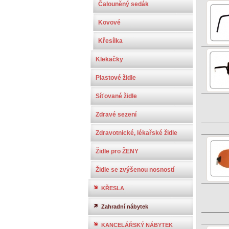
Čalouněný sedák
Kovové
Křesílka
Klekačky
Plastové židle
Síťované židle
Zdravé sezení
Zdravotnické, lékařské židle
Židle pro ŽENY
Židle se zvýšenou nosností
KŘESLA
Zahradní nábytek
KANCELÁŘSKÝ NÁBYTEK