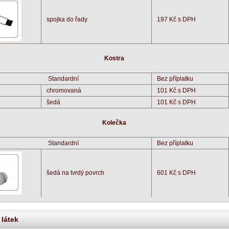
spojka do řady
197 Kč s DPH
Kostra
Standardní
Bez příplatku
chromovaná
101 Kč s DPH
šedá
101 Kč s DPH
Kolečka
Standardní
Bez příplatku
šedá na tvrdý povrch
601 Kč s DPH
 látek