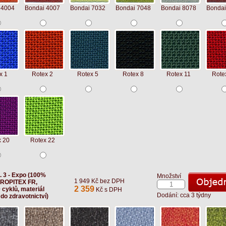
 4004
Bondai 4007
Bondai 7032
Bondai 7048
Bondai 8078
Bondai
x 1
Rotex 2
Rotex 5
Rotex 8
Rotex 11
Rote
x 20
Rotex 22
t. 3 - Expo (100%
Množství
1 949 Kč bez DPH
ROPITEX FR,
2 359
 cyklů, materiál
Kč s DPH
Dodání: cca 3 týdny
do zdravotnictví)