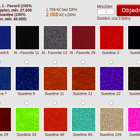
. 1 - Favorit (100%
Množství
1 709 Kč bez DPH
pylen, otěr. 27.000
2 068
 Suedine (100%
Kč s DPH
Dodání: cca 3 týdny
r, otěr. 40.000)
orit 6
Al - Favorite 11
Al - Favorite 13
Al - Favorite 29
Suedine 2
Suedi
ne 7
Suedine 9
Suedine 11
Suedine 21
Suedine 22
Suedi
ne 29
Suedine 34
Suedine 46
Suedine 65
Suedine 109
Suedi