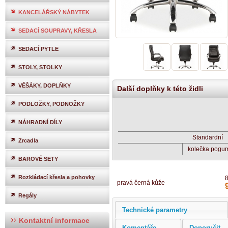
KANCELÁŘSKÝ NÁBYTEK
SEDACÍ SOUPRAVY, KŘESLA
SEDACÍ PYTLE
STOLY, STOLKY
VĚŠÁKY, DOPLŇKY
Další doplňky k této židli
PODLOŽKY, PODNOŽKY
NÁHRADNÍ DÍLY
Standardní
Zrcadla
kolečka pogum
BAROVÉ SETY
Rozkládací křesla a pohovky
pravá černá kůže
Regály
Technické parametry
Kontaktní informace
Komentáře
Doporučit