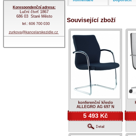
Korespondenční adresa:
Luční čtvrť 1867
686 03 Staré Město
Související zboží
tel.: 606 700 030
zurkova@kancelarskezidle.cz
konferenční křeslo
ALLEGRO AG 697 N
5 493 Kč