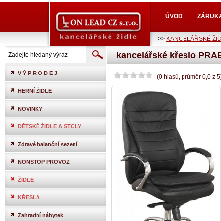
ÚVOD
ZÁRUK
>>
KANCELÁŘSKÉ ŽI
kancelářské křeslo PRA
V Ý P R O D E J
(
0
hlasů
, průměr
0,0
z
5
HERNÍ ŽIDLE
NOVINKY
DĚTSKÉ ŽIDLE A STOLY
Zdravé balanční sezení
NONSTOP PROVOZ
ŽIDLE
KŘESLA
Zahradní nábytek