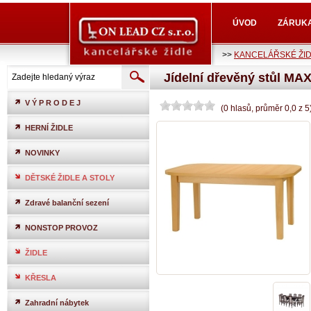
ÚVOD
ZÁRUK
>>
KANCELÁŘSKÉ ŽI
Jídelní dřevěný stůl MA
V Ý P R O D E J
(
0
hlasů
, průměr
0,0
z
5
HERNÍ ŽIDLE
NOVINKY
DĚTSKÉ ŽIDLE A STOLY
Zdravé balanční sezení
NONSTOP PROVOZ
ŽIDLE
KŘESLA
Zahradní nábytek