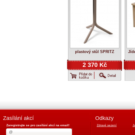
plastový stůl SPRITZ
Jíd
2 370 Kč
Zasílání akcí
Odkazy
Zaregistrujte se pro zasílání akcí na email!
Zdravé sezení
J