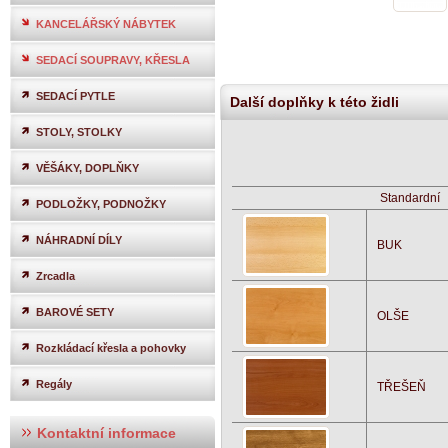
KANCELÁŘSKÝ NÁBYTEK
SEDACÍ SOUPRAVY, KŘESLA
SEDACÍ PYTLE
Další doplňky k této židli
STOLY, STOLKY
VĚŠÁKY, DOPLŇKY
Standardní
PODLOŽKY, PODNOŽKY
NÁHRADNÍ DÍLY
BUK
Zrcadla
BAROVÉ SETY
OLŠE
Rozkládací křesla a pohovky
Regály
TŘEŠEŇ
Kontaktní informace