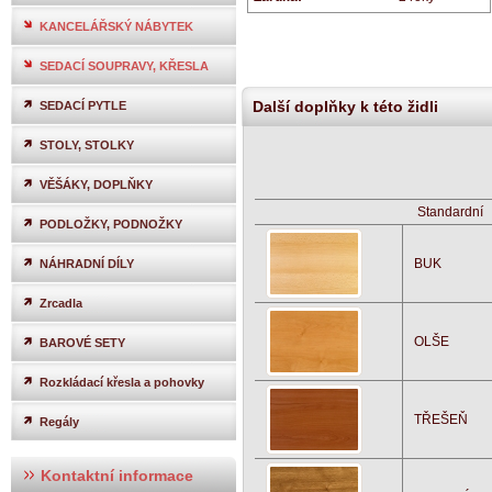
KANCELÁŘSKÝ NÁBYTEK
SEDACÍ SOUPRAVY, KŘESLA
Další doplňky k této židli
SEDACÍ PYTLE
STOLY, STOLKY
VĚŠÁKY, DOPLŇKY
Standardní
PODLOŽKY, PODNOŽKY
BUK
NÁHRADNÍ DÍLY
Zrcadla
OLŠE
BAROVÉ SETY
Rozkládací křesla a pohovky
TŘEŠEŇ
Regály
Kontaktní informace