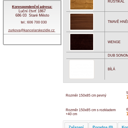
RUSTIKÁL
Korespondenční adresa:
Luční čtvrť 1867
686 03 Staré Město
TMAVĚ HNĚ
tel.: 606 700 030
zurkova@kancelarskezidle.cz
WENGE
DUB SONO
BÍLÁ
Rozměr 150x85 cm pevný
Rozměr 150x85 cm s rozkladem
+40 cm
Zařazení
Poradna (0)
Ko