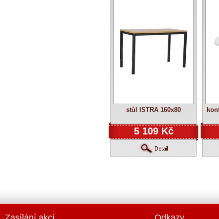
stůl ISTRA 160x80
konf
5 109 Kč
Zasílání akcí
Odkazy