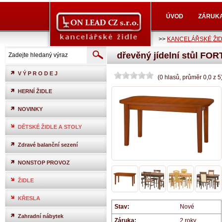
ÚVOD
ZÁRUK
>>
KANCELÁŘSKÉ ŽI
dřevěný jídelní stůl FOR
V Ý P R O D E J
(
0
hlasů
, průměr
0,0
z
5
HERNÍ ŽIDLE
NOVINKY
DĚTSKÉ ŽIDLE A STOLY
Zdravé balanční sezení
NONSTOP PROVOZ
ŽIDLE
KŘESLA
Stav:
Nové
Zahradní nábytek
Záruka:
2 roky