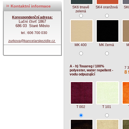
Kontaktní informace
SK6 tmavě
SK4 oranžová
SK
zelená
Korespondenční adresa:
Luční čtvrť 1867
686 03 Staré Město
tel.: 606 700 030
zurkova@kancelarskezidle.cz
MK 400
MK černá
M
A - h) Touareg / 100%
7 
polyester, water repellent -
8 
vodu odpuzující
T 002
T 101