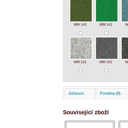
WM 140
WM 141
W
WM 101
WM 102
W
Zařazení
Poradna (0)
Související zboží