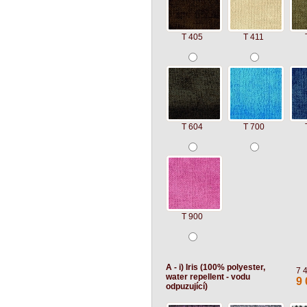
T 405
T 411
T 604
T 700
T 900
A - i) Iris (100% polyester,
7 
water repellent - vodu
9 
odpuzující)