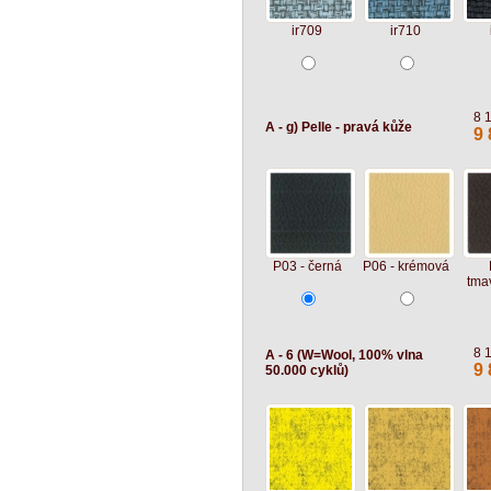
ir709
ir710
8 
A - g) Pelle - pravá kůže
9 
P03 - černá
P06 - krémová
tma
8 
A - 6 (W=Wool, 100% vlna
9 
50.000 cyklů)