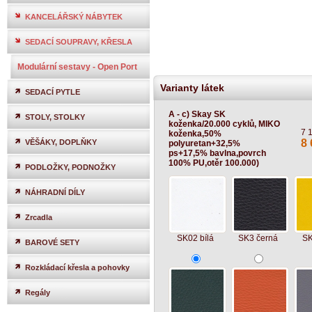
KANCELÁŘSKÝ NÁBYTEK
SEDACÍ SOUPRAVY, KŘESLA
Modulární sestavy - Open Port
Varianty látek
SEDACÍ PYTLE
A - c) Skay SK
STOLY, STOLKY
koženka/20.000 cyklů, MIKO
7 
koženka,50%
8 
VĚŠÁKY, DOPLŇKY
polyuretan+32,5%
ps+17,5% bavlna,povrch
100% PU,otěr 100.000)
PODLOŽKY, PODNOŽKY
NÁHRADNÍ DÍLY
Zrcadla
SK02 bílá
SK3 černá
SK
BAROVÉ SETY
Rozkládací křesla a pohovky
Regály