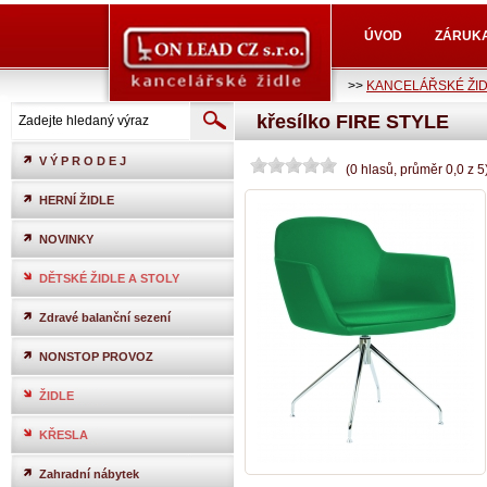
ÚVOD
ZÁRUK
>>
KANCELÁŘSKÉ ŽI
křesílko FIRE STYLE
V Ý P R O D E J
(
0
hlasů
, průměr
0,0
z
5
HERNÍ ŽIDLE
NOVINKY
DĚTSKÉ ŽIDLE A STOLY
Zdravé balanční sezení
NONSTOP PROVOZ
ŽIDLE
KŘESLA
Zahradní nábytek