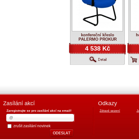
konfereční křeslo
h
PALERMO PROKUR
4 538 Kč
Zasílání akcí
Odkazy
Zaregistrujte se pro zasílání akcí na email!
Zdravé sezení
J
zrušit zasílání novinek