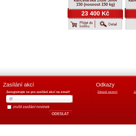
kancelářská židle SIRA
kan
150 (nosnost 150 kg)
23 400 Kč
Zasílání akcí
Odkazy
Zaregistrujte se pro zasílání akcí na email!
Zdravé sezení
J
zrušit zasílání novinek