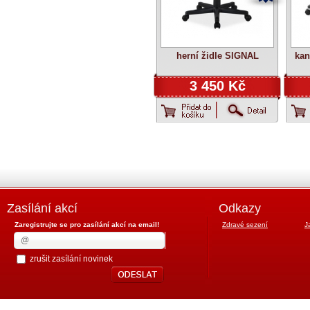
herní židle SIGNAL
kan
3 450 Kč
Zasílání akcí
Odkazy
Zaregistrujte se pro zasílání akcí na email!
Zdravé sezení
J
zrušit zasílání novinek