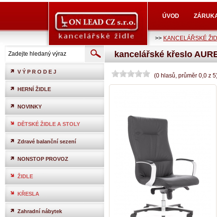
ÚVOD
ZÁRUK
>>
KANCELÁŘSKÉ ŽI
kancelářské křeslo AUR
V Ý P R O D E J
(
0
hlasů
, průměr
0,0
z
5
HERNÍ ŽIDLE
NOVINKY
DĚTSKÉ ŽIDLE A STOLY
Zdravé balanční sezení
NONSTOP PROVOZ
ŽIDLE
KŘESLA
Zahradní nábytek