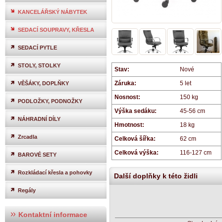
KANCELÁŘSKÝ NÁBYTEK
SEDACÍ SOUPRAVY, KŘESLA
SEDACÍ PYTLE
STOLY, STOLKY
Stav:
Nové
Záruka:
5 let
VĚŠÁKY, DOPLŇKY
Nosnost:
150 kg
PODLOŽKY, PODNOŽKY
Výška sedáku:
45-56 cm
NÁHRADNÍ DÍLY
Hmotnost:
18 kg
Zrcadla
Celková šířka:
62 cm
Celková výška:
116-127 cm
BAROVÉ SETY
Rozkládací křesla a pohovky
Další doplňky k této židli
Regály
Kontaktní informace