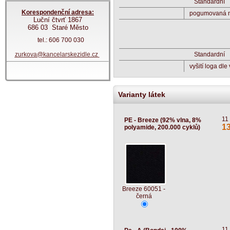
Standardní
Korespondenční adresa:
pogumovaná n
Luční čtvrť 1867
686 03 Staré Město
tel.: 606 700 030
zurkova@kancelarskezidle.cz
Standardní
vyšití loga dle
Varianty látek
11
PE - Breeze (92% vlna, 8%
1
polyamide, 200.000 cyklů)
Breeze 60051 -
černá
11