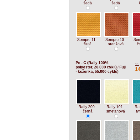
šedá
šedá
Sempre 11 -
Sempre 10 -
Sem
žlutá
oranžová
č
Pe - C (Rally 100%
11
polyester, 28.000 cyklů / Fuji
1
- koženka, 55.000 cyklů)
Rally 200 -
Rally 101 -
Ral
černá
smetanová
ty