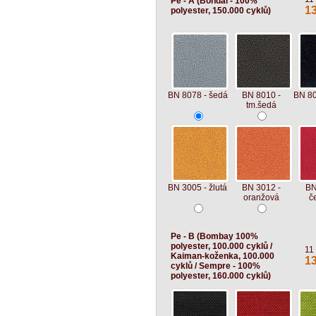
Pe - A (Bondai - 100%
1
polyester, 150.000 cyklů)
BN 8078 - šedá
BN 8010 -
BN 80
tm.šedá
BN 3005 - žlutá
BN 3012 -
BN
oranžová
č
Pe - B (Bombay 100%
polyester, 100.000 cyklů /
11
Kaiman-koženka, 100.000
1
cyklů / Sempre - 100%
polyester, 160.000 cyklů)