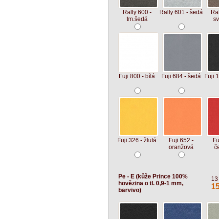
Rally 600 -
Rally 601 - šedá
Ral
tm.šedá
sv
Fuji 800 - bílá
Fuji 684 - šedá
Fuji 
Fuji 326 - žlutá
Fuji 652 -
Fu
oranžová
č
Pe - E (kůže Prince 100%
13
hovězina o tl. 0,9-1 mm,
1
barvivo)