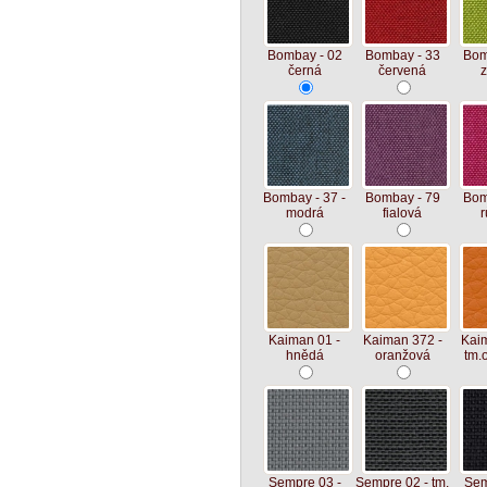
Bombay - 02
Bombay - 33
Bom
černá
červená
z
Bombay - 37 -
Bombay - 79
Bom
modrá
fialová
r
Kaiman 01 -
Kaiman 372 -
Kaim
hnědá
oranžová
tm.
Sempre 03 -
Sempre 02 - tm.
Sem