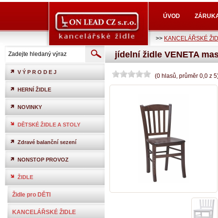
ÚVOD
ZÁRUK
>>
KANCELÁŘSKÉ ŽI
jídelní židle VENETA mas
V Ý P R O D E J
(
0
hlasů
, průměr
0,0
z
5
HERNÍ ŽIDLE
NOVINKY
DĚTSKÉ ŽIDLE A STOLY
Zdravé balanční sezení
NONSTOP PROVOZ
ŽIDLE
Židle pro DĚTI
KANCELÁŘSKÉ ŽIDLE