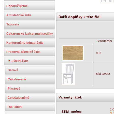
Doporučujeme
Antistatické židle
Další doplňky k této židli
Taburety
Čekárenské lavice, multisedáky
Standardní
Konferenční, jednací židle
Pracovní, dílenské židle
dub
Jídelní židle
Barové
bílá kostra
Celodřevěné
Plastové
Varianty látek
Celočalouněné
Rustikální
1 
STIM - moření
1 