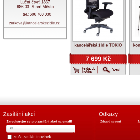
Luční čtvrť 1867
686 03 Staré Město
tel.: 606 700 030
zurkova@kancelarskezidle.cz
kancelářská židle TOKIO
kon
7 699 Kč
Zasílání akcí
Odkazy
Zaregistrujte se pro zasílání akcí na email!
Zdravé sezení
J
zrušit zasílání novinek