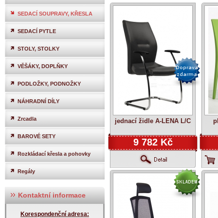
SEDACÍ SOUPRAVY, KŘESLA
SEDACÍ PYTLE
STOLY, STOLKY
VĚŠÁKY, DOPLŇKY
PODLOŽKY, PODNOŽKY
NÁHRADNÍ DÍLY
Zrcadla
jednací židle A-LENA L/C
p
BAROVÉ SETY
9 782 Kč
Rozkládací křesla a pohovky
Regály
Kontaktní informace
Korespondenční adresa: