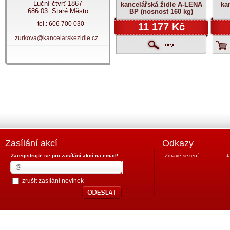
Luční čtvrť 1867
kancelářská židle A-LENA
ka
686 03 Staré Město
BP (nosnost 160 kg)
tel.: 606 700 030
11 177 Kč
zurkova@kancelarskezidle.cz
Zasílání akcí
Odkazy
Zaregistrujte se pro zasílání akcí na email!
Zdravé sezení
J
zrušit zasílání novinek