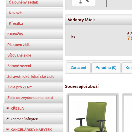
Čalouněný sedák
Kovové
Varianty látek
Křesílka
6 
Klekačky
ks
7 
Plastové židle
Síťované židle
Zdravé sezení
Zařazení
Poradna (0)
Ko
Zdravotnické, lékařské židle
Související zboží
Židle pro ŽENY
Židle se zvýšenou nosností
KŘESLA
Zahradní nábytek
KANCELÁŘSKÝ NÁBYTEK