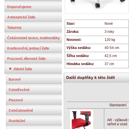
Doporučujeme
Antistatické židle
Stav:
Nové
Taburety
Záruka:
3 roky
Čekárenské lavice, multisedáky
Nosnost:
120 kg
Výška sedáku:
40-54 cm
Konferenční, jednací židle
Šířka sedáku:
42,5 cm
Pracovní, dílenské židle
Hloubka sedáku:
37 cm
Jídelní židle
Další doplňky k této židli
Barové
Celodřevěné
Plastové
Standardní
Celočalouněné
AR - výškově 
Rustikální
vpřed a vzad