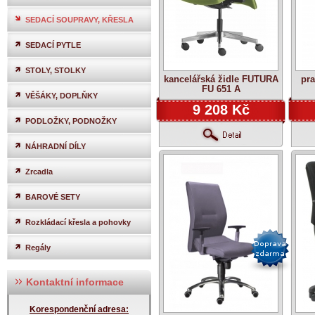
SEDACÍ SOUPRAVY, KŘESLA
SEDACÍ PYTLE
STOLY, STOLKY
kancelářská židle FUTURA
pra
FU 651 A
VĚŠÁKY, DOPLŇKY
9 208 Kč
PODLOŽKY, PODNOŽKY
NÁHRADNÍ DÍLY
Zrcadla
BAROVÉ SETY
Rozkládací křesla a pohovky
Regály
Kontaktní informace
Korespondenční adresa: