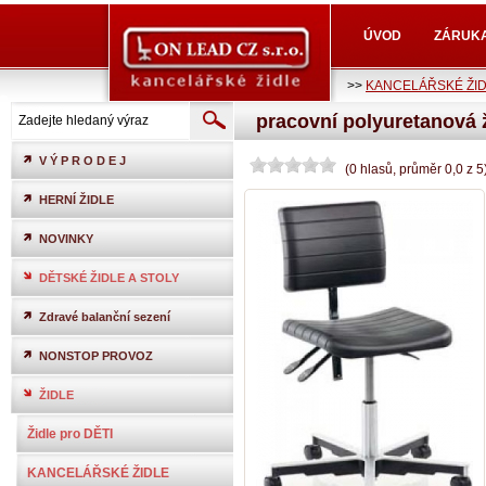
ÚVOD
ZÁRUK
>>
KANCELÁŘSKÉ ŽI
pracovní polyuretanová 
V Ý P R O D E J
(
0
hlasů
, průměr
0,0
z
5
HERNÍ ŽIDLE
NOVINKY
DĚTSKÉ ŽIDLE A STOLY
Zdravé balanční sezení
NONSTOP PROVOZ
ŽIDLE
Židle pro DĚTI
KANCELÁŘSKÉ ŽIDLE