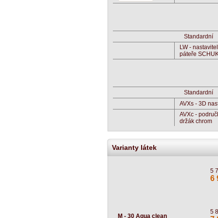
Standardní
LW - nastavite
páteře SCHU
Standardní
AVXs - 3D nast
AVXc - područk
držák chrom
Varianty látek
5 
6 
5 
M - 30 Aqua clean