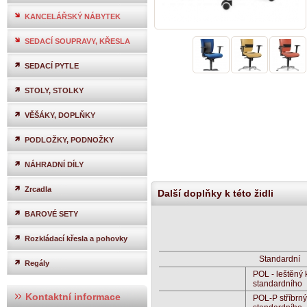
KANCELÁŘSKÝ NÁBYTEK
SEDACÍ SOUPRAVY, KŘESLA
SEDACÍ PYTLE
STOLY, STOLKY
VĚŠÁKY, DOPLŇKY
PODLOŽKY, PODNOŽKY
NÁHRADNÍ DÍLY
Zrcadla
Další doplňky k této židli
BAROVÉ SETY
Rozkládací křesla a pohovky
Standardní
Regály
POL - leštěný 
standardního
Kontaktní informace
POL-P stříbrný