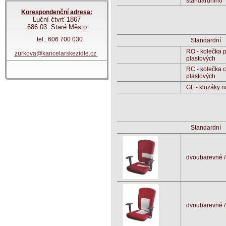
standardního
Korespondenční adresa:
Luční čtvrť 1867
686 03 Staré Město
tel.: 606 700 030
Standardní
RO - kolečka
zurkova@kancelarskezidle.cz
plastových
RC - kolečka 
plastových
GL - kluzáky n
Standardní
dvoubarevné /
dvoubarevné /