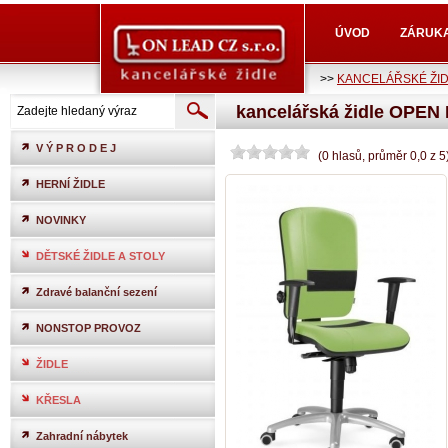
ÚVOD
ZÁRUK
>>
KANCELÁŘSKÉ ŽI
kancelářská židle OPEN
V Ý P R O D E J
(
0
hlasů
, průměr
0,0
z
5
HERNÍ ŽIDLE
NOVINKY
DĚTSKÉ ŽIDLE A STOLY
Zdravé balanční sezení
NONSTOP PROVOZ
ŽIDLE
KŘESLA
Zahradní nábytek