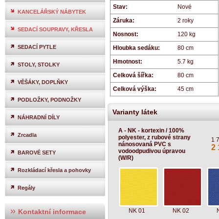
Stav:
Nové
KANCELÁŘSKÝ NÁBYTEK
Záruka:
2 roky
SEDACÍ SOUPRAVY, KŘESLA
Nosnost:
120 kg
SEDACÍ PYTLE
Hloubka sedáku:
80 cm
Hmotnost:
5.7 kg
STOLY, STOLKY
Celková šířka:
80 cm
VĚŠÁKY, DOPLŇKY
Celková výška:
45 cm
PODLOŽKY, PODNOŽKY
Varianty látek
NÁHRADNÍ DÍLY
A - NK - kortexin / 100%
Zrcadla
polyester, z rubové strany
1 
nánosovaná PVC s
2 
vodoodpudivou úpravou
BAROVÉ SETY
(W/R)
Rozkládací křesla a pohovky
Regály
NK 01
NK 02
Kontaktní informace