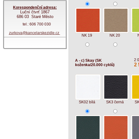
Korespondenční adresa:
Luční čtvrť 1867
686 03 Staré Město
tel.: 606 700 030
zurkova@kancelarskezidle.cz
NK 19
NK 20
2 
A - c) Skay (SK
2 
koženka/20.000 cyklů)
SK02 bílá
SK3 černá
SK