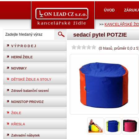
ÚVOD
ZÁRUK
>>
KANCELÁŘSKÉ ŽI
sedací pytel POTZIE
V Ý P R O D E J
(
0
hlasů
, průměr
0,0
z
5
HERNÍ ŽIDLE
NOVINKY
DĚTSKÉ ŽIDLE A STOLY
Zdravé balanční sezení
NONSTOP PROVOZ
ŽIDLE
KŘESLA
Zahradní nábytek