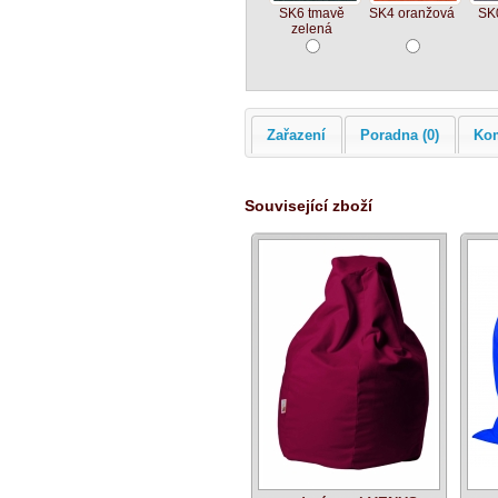
SK6 tmavě
SK4 oranžová
SK
zelená
Zařazení
Poradna (0)
Ko
Související zboží