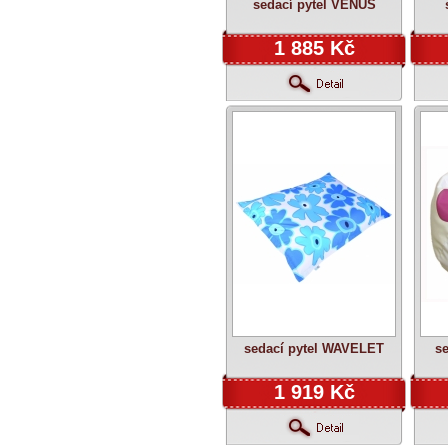
sedací pytel VENUS
1 885 Kč
sedací pytel WAVELET
s
1 919 Kč