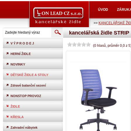
ÚVOD
ZÁRUK
>>
KANCELÁŘSKÉ ŽI
kancelářská židle STRIP
V Ý P R O D E J
(
0
hlasů
, průměr
0,0
z
5
HERNÍ ŽIDLE
NOVINKY
DĚTSKÉ ŽIDLE A STOLY
Zdravé balanční sezení
NONSTOP PROVOZ
ŽIDLE
KŘESLA
Zahradní nábytek