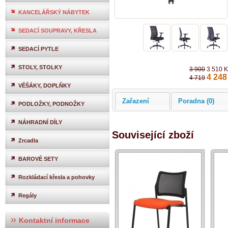
KANCELÁŘSKÝ NÁBYTEK
SEDACÍ SOUPRAVY, KŘESLA
SEDACÍ PYTLE
STOLY, STOLKY
3 900
3 510 
4 248
4 719
VĚŠÁKY, DOPLŇKY
Zařazení
Poradna (0)
PODLOŽKY, PODNOŽKY
NÁHRADNÍ DÍLY
Související zboží
Zrcadla
BAROVÉ SETY
Rozkládací křesla a pohovky
Regály
Kontaktní informace