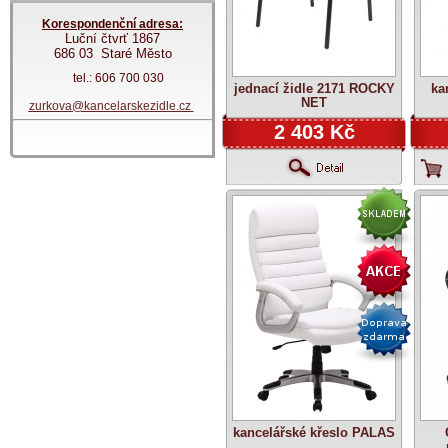
Korespondenční adresa:
Luční čtvrť 1867
686 03 Staré Město
tel.: 606 700 030
jednací židle 2171 ROCKY
ka
NET
zurkova@kancelarskezidle.cz
2 403 Kč
kancelářské křeslo PALAS